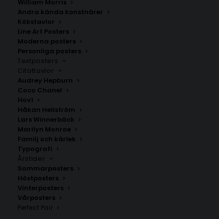
William Morris
Andra kända konstnärer
Kökstavlor
Kristianopel
Västra Näs
Line Art Posters
Fr.
200.00
kr
Fr.
200.00
kr
Moderna posters
Personliga posters
Textposters
Citattavlor
Audrey Hepburn
Coco Chanel
Hov1
Håkan Hellström
Lars Winnerbäck
Marilyn Monroe
Familj och kärlek
Typografi
Årstider
Sommarposters
Höstposters
Vinterposters
Elleholm
Åryd
Vårposters
Fr.
200.00
kr
Fr.
200.00
kr
Perfect Pair