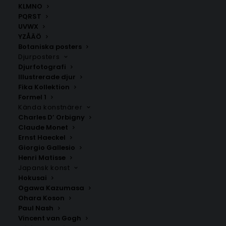
KLMNO
PQRST
UVWX
YZÅÄÖ
Botaniska posters
Djurposters
Djurfotografi
Illustrerade djur
Fika Kollektion
Kallinge
Asarum Poster
Formel 1
Fr.
200.00
kr
Fr.
129.00
kr
Kända konstnärer
Charles D’ Orbigny
Claude Monet
Ernst Haeckel
Giorgio Gallesio
Henri Matisse
Japansk konst
Hokusai
Ogawa Kazumasa
Ohara Koson
Paul Nash
Vincent van Gogh