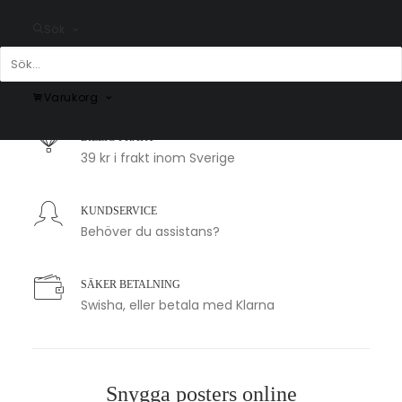
Sök
SNABB LEVERANS
1-2 arbetsdagar
Varukorg
BILLIG FRAKT
39 kr i frakt inom Sverige
KUNDSERVICE
Behöver du assistans?
SÄKER BETALNING
Swisha, eller betala med Klarna
Snygga posters online