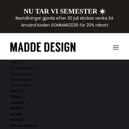
NU TAR VI SEMESTER ☀️
Beställningar gjorda efter 30 juli skickas vecka 34
Använd koden SOMMAR2026 för 20% rabatt
Hem
Musikposters
Stjärnkartor
Stadskartor
Stad i text
ABCDE
FGHIJ
KLMNO
PQRST
UVWX
YZÅÄÖ
Kärlekskartor