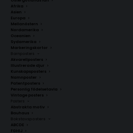
Östergötlands län
350.00
kr
Afrika
Asien
Europa
LÄGG TILL I VARUKORG
Mellanöstern
Nordamerika
Oceanien
Handritad karta över Hällaryd i
Blekinge
.
Sydamerika
Välj mellan fyra olika storlekar: 50×70 cm, 40×50 cm,
Markeringskartor
Barnposters
30×40 cm och 21×30 cm.
Akvarellposters
Illustrerade djur
Blekinge län
,
Karlshamns kommun
Kunskapsposters
Namnposter
Patentposters
Personlig födelsetavla
ANDRA KÖPTE ÄVEN
Vintage posters
Posters
Abstrakta motiv
Bauhaus
Bokstavsposters
ABCDE
FGHIJ