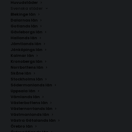
Huvudstäder
Svenska städer
Blekinge län
Dalarnas län
Gotlands län
Gävleborgs län
Hallands län
Jämtlands län
Jönköpings län
Kalmar län
Kronobergs län
Norrbottens län
Skåne län
Stockholms län
Södermanlands län
Uppsala län
Vämlands län
Hällaryd
Västerbottens län
Västernorrlands län
Västmanlands län
Storlek
Västra Götalands län
Örebro län