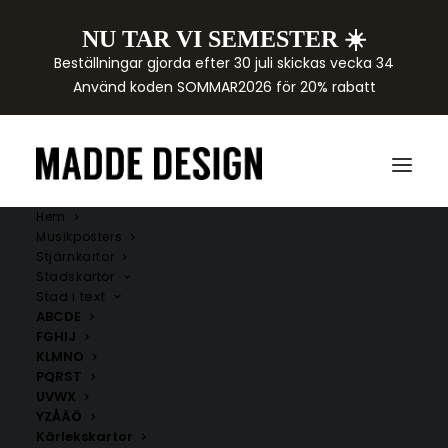
NU TAR VI SEMESTER ☀️
Beställningar gjorda efter 30 juli skickas vecka 34
Använd koden SOMMAR2026 för 20% rabatt
Hem
Musikposters
Stjärnkartor
Stadskartor
Stad i text
ABCDE
FGHIJ
KLMNO
PQRST
UVWX
YZÅÄÖ
Kärlekskartor