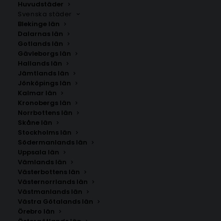
Huvudstäder
Svenska städer
Blekinge län
Dalarnas län
Gotlands län
Gävleborgs län
Hallands län
Jämtlands län
Jönköpings län
Kalmar län
Kronobergs län
Norrbottens län
Skåne län
Stockholms län
Södermanlands län
Uppsala län
Vämlands län
Hej Hej Poster #14
Västerbottens län
Västernorrlands län
Västmanlands län
Storlek
Västra Götalands län
Örebro län