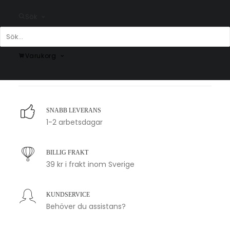
Sök
Hej Hej Poster #2
Love Poster #15
Fr.
159.00
kr
Fr.
159.00
kr
Varukorg
SNABB LEVERANS
1-2 arbetsdagar
BILLIG FRAKT
39 kr i frakt inom Sverige
KUNDSERVICE
Behöver du assistans?