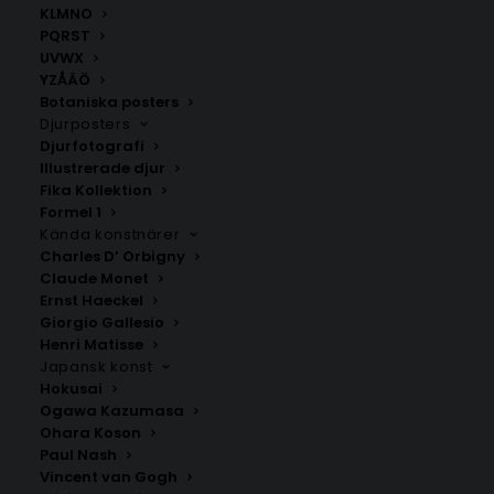
ANDRA KÖPTE ÄVEN
KLMNO
PQRST
UVWX
YZÅÄÖ
Botaniska posters
Djurposters
Djurfotografi
Illustrerade djur
Fika Kollektion
Formel 1
Kända konstnärer
Charles D’ Orbigny
Claude Monet
Ernst Haeckel
Giorgio Gallesio
Henri Matisse
Wow Poster #1
Chaos Poster #3
Japansk konst
Fr.
159.00
kr
Fr.
159.00
kr
Hokusai
Ogawa Kazumasa
Ohara Koson
Paul Nash
Vincent van Gogh