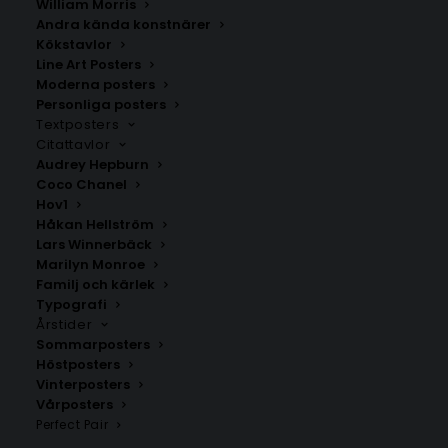
William Morris
Andra kända konstnärer
Kökstavlor
Line Art Posters
Moderna posters
Personliga posters
Textposters
Citattavlor
Audrey Hepburn
Coco Chanel
Relax Poster #4
Oui Oui Poster #14
Hov1
Håkan Hellström
Fr.
159.00
kr
Fr.
159.00
kr
Lars Winnerbäck
Marilyn Monroe
Familj och kärlek
Typografi
Årstider
Sommarposters
Höstposters
Vinterposters
Vårposters
Perfect Pair