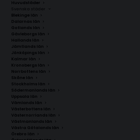
Huvudstäder
Svenska städer
Blekinge län
Dalarnas län
Gotlands län
Gävleborgs län
Hallands län
Jämtlands län
Jönköpings län
Kalmar län
Kronobergs län
Norrbottens län
Skåne län
Stockholms län
Södermanlands län
Uppsala län
Vämlands län
Västerbottens län
Västernorrlands län
Västmanlands län
Västra Götalands län
Örebro län