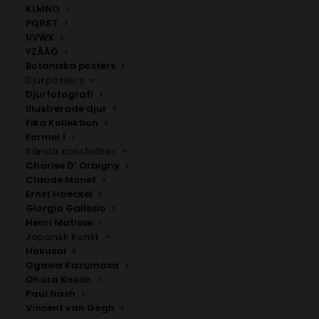
perfekt att rama in och kombinera med andra
KLMNO
posters som du kan hitta hos Madde Design, t.ex.
Let
PQRST
UVWX
´s play
.
YZÅÄÖ
Välj mellan två färger och fyra olika storlekar: 50×70
Botaniska posters
cm, 40×50 cm, 30×40 cm och 21×30 cm.
Djurposters
Djurfotografi
Illustrerade djur
Barnposters
,
Textposters
Fika Kollektion
Formel 1
Kända konstnärer
Charles D’ Orbigny
ANDRA KÖPTE ÄVEN
Claude Monet
Ernst Haeckel
Giorgio Gallesio
Henri Matisse
Japansk konst
Hokusai
Ogawa Kazumasa
Ohara Koson
Paul Nash
Vincent van Gogh