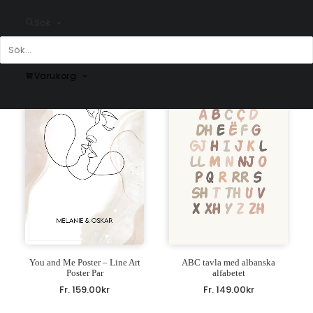
Vintage Annie Bunny Poster #1
Dinosaurier Poster
Flowers
Sök
Fr.
99.00
kr
Fr.
225.00
kr
Varukorg
You and Me Poster – Line Art
ABC tavla med albanska
Poster Par
alfabetet
Fr.
159.00
kr
Fr.
149.00
kr