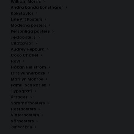
William Morris
Andra kända konstnärer
Kökstavlor
Line Art Posters
Moderna posters
Personliga posters
Pastell Nalle
Nykter utav vin och full av
längtan – Lars Winnerbäck
Textposters
Fr.
99.00
kr
Poster
Citattavlor
Fr.
149.00
kr
Audrey Hepburn
Coco Chanel
Hov1
Håkan Hellström
Lars Winnerbäck
Marilyn Monroe
Familj och kärlek
Typografi
Årstider
Sommarposters
Höstposters
Vinterposters
Vårposters
Perfect Pair