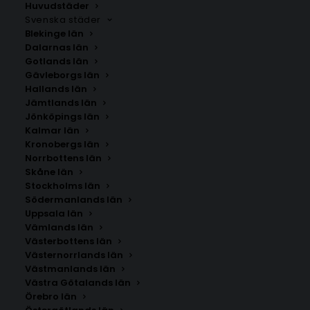
Huvudstäder
Svenska städer
Blekinge län
Dalarnas län
Gotlands län
Gävleborgs län
Hallands län
Jämtlands län
Jönköpings län
Kalmar län
Kronobergs län
Norrbottens län
Skåne län
Stockholms län
Södermanlands län
Uppsala län
Vämlands län
Juoksengi
Västerbottens län
Västernorrlands län
Västmanlands län
Storlek
Västra Götalands län
Örebro län