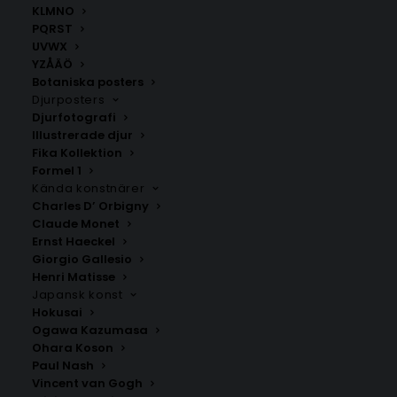
KLMNO
PQRST
UVWX
YZÅÄÖ
Botaniska posters
Djurposters
Djurfotografi
Illustrerade djur
Fika Kollektion
Antnäs
Hertsön
Formel 1
Fr.
200.00
kr
Fr.
200.00
kr
Kända konstnärer
Charles D’ Orbigny
Claude Monet
Ernst Haeckel
Giorgio Gallesio
Henri Matisse
Japansk konst
Hokusai
Ogawa Kazumasa
Ohara Koson
Paul Nash
Vincent van Gogh