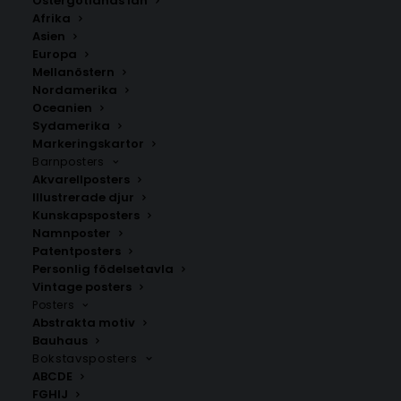
Östergötlands län
350.00
kr
Afrika
Asien
Europa
LÄGG TILL I VARUKORG
Mellanöstern
Nordamerika
Oceanien
Handritad karta över Juoksengi i
Norrbottens län
.
Sydamerika
Välj mellan fyra olika storlekar: 50×70 cm, 40×50 cm,
Markeringskartor
Barnposters
30×40 cm och 21×30 cm.
Akvarellposters
Illustrerade djur
Norrbottens län
,
Övertorneå kommun
Kunskapsposters
Namnposter
Patentposters
Personlig födelsetavla
ANDRA KÖPTE ÄVEN
Vintage posters
Posters
Abstrakta motiv
Bauhaus
Bokstavsposters
ABCDE
FGHIJ