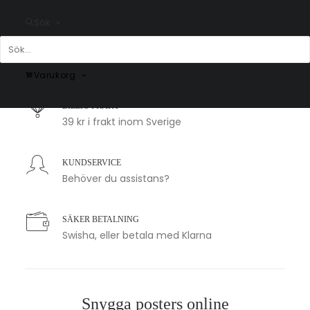
Sök
SNABB LEVERANS
1-2 arbetsdagar
Varukorg
BILLIG FRAKT
39 kr i frakt inom Sverige
KUNDSERVICE
Behöver du assistans?
SÄKER BETALNING
Swisha, eller betala med Klarna
Snygga posters online