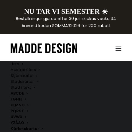
NU TAR VI SEMESTER ☀️
Beställningar gjorda efter 30 juli skickas vecka 34
Använd koden SOMMAR2026 för 20% rabatt
Hem
Musikposters
Stjärnkartor
Stadskartor
Stad i text
ABCDE
FGHIJ
KLMNO
PQRST
UVWX
YZÅÄÖ
Kärlekskartor