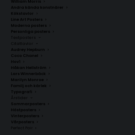
William Morris
Andra kända konstnärer
Kökstavlor
Junosuando
Lovikka
Line Art Posters
Fr.
200.00
kr
Fr.
200.00
kr
Moderna posters
Personliga posters
Textposters
Citattavlor
Audrey Hepburn
Coco Chanel
Hov1
Håkan Hellström
Lars Winnerbäck
Marilyn Monroe
Familj och kärlek
Typografi
Årstider
Sommarposters
Höstposters
Vinterposters
Arvidsjaur Poster
Skaulo
Vårposters
Fr.
129.00
kr
Fr.
200.00
kr
Perfect Pair