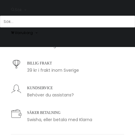
Fr.
200.00
kr
Fr.
200.00
kr
Sök
Varukorg
SNABB LEVERANS
1-2 arbetsdagar
BILLIG FRAKT
39 kr i frakt inom Sverige
KUNDSERVICE
Behöver du assistans?
SÄKER BETALNING
Swisha, eller betala med Klarna