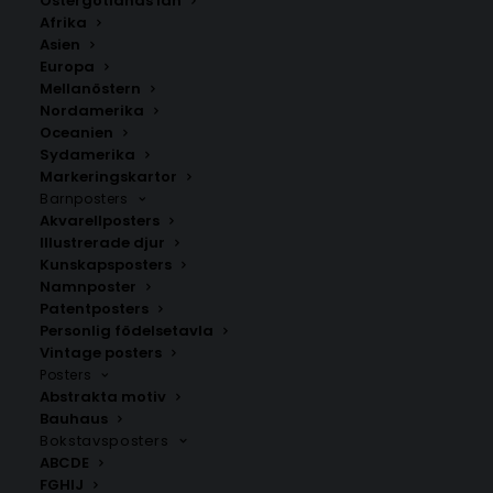
Östergötlands län
Stil
Afrika
Asien
350.00
kr
Europa
Mellanöstern
Nordamerika
Oceanien
LÄGG TILL I VARUKORG
Sydamerika
Markeringskartor
Barnposters
Handritad karta över Kiruna i
Norrbotten
.
Akvarellposters
Välj mellan fyra olika storlekar: 50×70 cm, 40×50 cm,
Illustrerade djur
30×40 cm och 21×30 cm.
Kunskapsposters
Namnposter
Patentposters
Kiruna kommun
,
Norrbottens län
Personlig födelsetavla
Vintage posters
Posters
Abstrakta motiv
ANDRA KÖPTE ÄVEN
Bauhaus
Bokstavsposters
ABCDE
FGHIJ