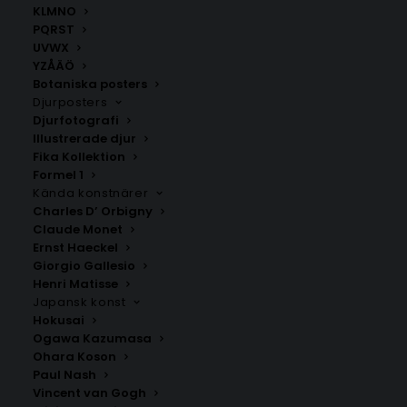
KLMNO
PQRST
UVWX
YZÅÄÖ
Botaniska posters
Djurposters
Djurfotografi
Illustrerade djur
Fika Kollektion
Formel 1
Kända konstnärer
Charles D’ Orbigny
Aapua
Mattisudden
Claude Monet
Fr.
200.00
kr
Fr.
200.00
kr
Ernst Haeckel
Giorgio Gallesio
Henri Matisse
Japansk konst
Hokusai
Ogawa Kazumasa
Ohara Koson
Paul Nash
Vincent van Gogh