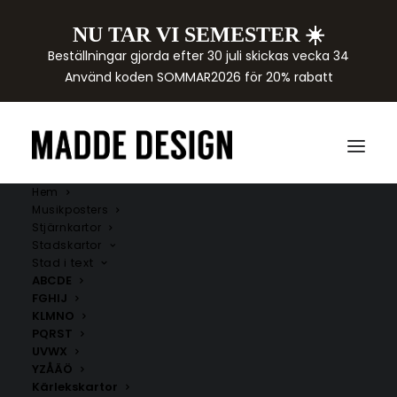
NU TAR VI SEMESTER ☀️
Beställningar gjorda efter 30 juli skickas vecka 34
Använd koden SOMMAR2026 för 20% rabatt
Hem
Musikposters
Stjärnkartor
Stadskartor
Stad i text
ABCDE
FGHIJ
KLMNO
PQRST
UVWX
YZÅÄÖ
Kärlekskartor