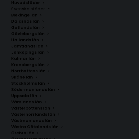
Huvudstäder
Svenska städer
Blekinge län
Dalarnas län
Gotlands län
Gävleborgs län
Hallands län
Jämtlands län
Jönköpings län
Kalmar län
Kronobergs län
Norrbottens län
Skåne län
Stockholms län
Södermanlands län
Uppsala län
Vämlands län
Kiruna
Västerbottens län
Västernorrlands län
Västmanlands län
Storlek
Västra Götalands län
Örebro län