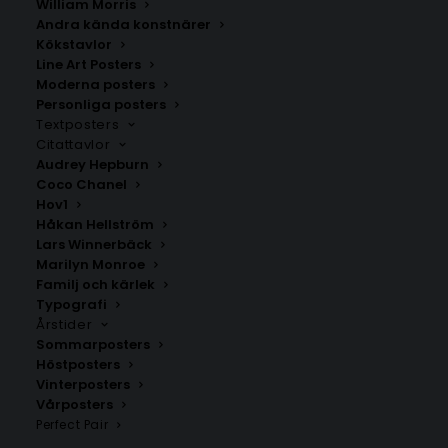
William Morris
Andra kända konstnärer
Kökstavlor
Line Art Posters
Moderna posters
Personliga posters
Särkimukka
Ersnäs
Textposters
Fr.
200.00
kr
Fr.
200.00
kr
Citattavlor
Audrey Hepburn
Coco Chanel
Hov1
Håkan Hellström
Lars Winnerbäck
Marilyn Monroe
Familj och kärlek
Typografi
Årstider
Sommarposters
Höstposters
Vinterposters
Vårposters
Perfect Pair
Kalix Nyborg
Svartbjörnsbyn