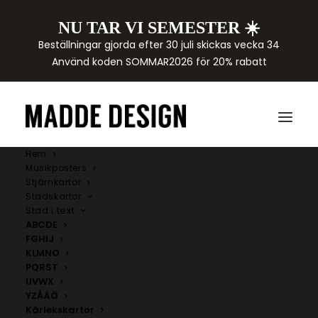
NU TAR VI SEMESTER ☀️
Beställningar gjorda efter 30 juli skickas vecka 34
Använd koden SOMMAR2026 för 20% rabatt
Hem
Musikposters
Stjärnkartor
Stadskartor
Stad i text
ABCDE
FGHIJ
KLMNO
PQRST
UVWX
YZÅÄÖ
Kärlekskartor