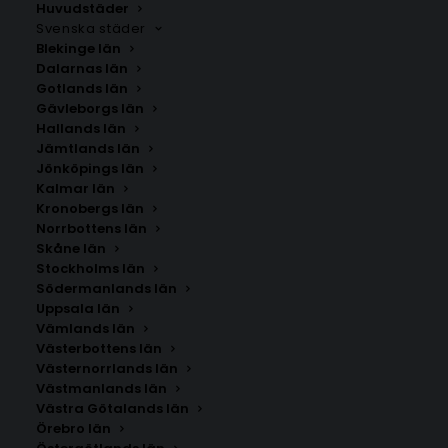
Huvudstäder
Svenska städer
Blekinge län
Dalarnas län
Gotlands län
Gävleborgs län
Hallands län
Jämtlands län
Jönköpings län
Kalmar län
Kronobergs län
Norrbottens län
Skåne län
Stockholms län
Södermanlands län
Uppsala län
Vämlands län
Kvarbo
Västerbottens län
Västernorrlands län
Västmanlands län
Storlek
Västra Götalands län
Örebro län