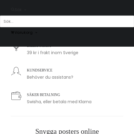
Sök
SNABB LEVERANS
1-2 arbetsdagar
Varukorg
BILLIG FRAKT
39 kr i frakt inom Sverige
KUNDSERVICE
Behöver du assistans?
SÄKER BETALNING
Swisha, eller betala med Klarna
Snygga posters online