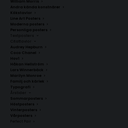
William Morris
Andra kända konstnärer
Kökstavlor
Dingle
Angered
Line Art Posters
Fr.
200.00
kr
Fr.
200.00
kr
Moderna posters
Personliga posters
Textposters
Citattavlor
Audrey Hepburn
Coco Chanel
Hov1
Håkan Hellström
Lars Winnerbäck
Marilyn Monroe
Familj och kärlek
Typografi
Årstider
Sommarposters
Höstposters
Vinterposters
Östra Frölunda
Lyse
Vårposters
Fr.
200.00
kr
Fr.
200.00
kr
Perfect Pair