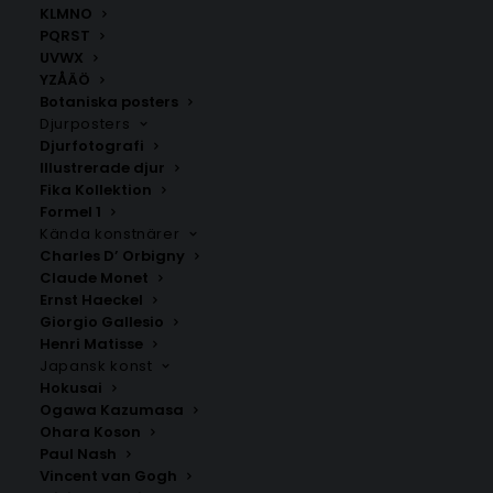
KLMNO
PQRST
UVWX
YZÅÄÖ
Botaniska posters
Djurposters
Djurfotografi
Illustrerade djur
Fika Kollektion
Romsås
Tullen/Byttorp
Formel 1
Fr.
200.00
kr
Fr.
200.00
kr
Kända konstnärer
Charles D’ Orbigny
Claude Monet
Ernst Haeckel
Giorgio Gallesio
Henri Matisse
Japansk konst
Hokusai
Ogawa Kazumasa
Ohara Koson
Paul Nash
Vincent van Gogh