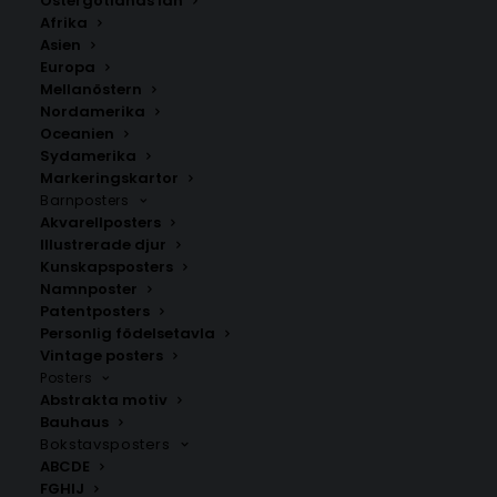
Östergötlands län
350.00
kr
Afrika
Asien
Europa
LÄGG TILL I VARUKORG
Mellanöstern
Nordamerika
Oceanien
Handritad karta över Kvarbo i
Västra Götalands län
.
Sydamerika
Välj mellan fyra olika storlekar: 50×70 cm, 40×50 cm,
Markeringskartor
Barnposters
30×40 cm och 21×30 cm.
Akvarellposters
Illustrerade djur
Borås kommun
,
Västra Götalands län
Kunskapsposters
Namnposter
Patentposters
Personlig födelsetavla
ANDRA KÖPTE ÄVEN
Vintage posters
Posters
Abstrakta motiv
Bauhaus
Bokstavsposters
ABCDE
FGHIJ