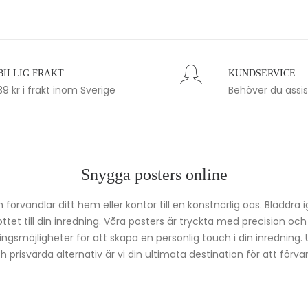
BILLIG FRAKT
KUNDSERVICE
39 kr i frakt inom Sverige
Behöver du assi
Snygga posters online
förvandlar ditt hem eller kontor till en konstnärlig oas. Bläddra 
kottet till din inredning. Våra posters är tryckta med precision oc
ingsmöjligheter för att skapa en personlig touch i din inredning.
prisvärda alternativ är vi din ultimata destination för att förvan