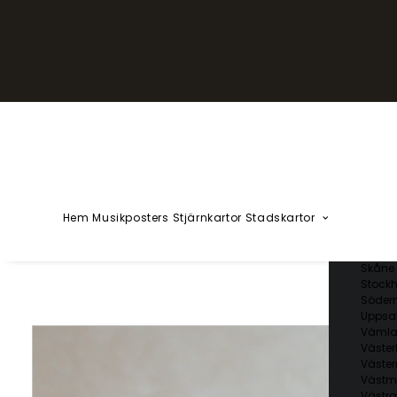
YZÅÄÖ
Kärlekska
Huvudstä
Svenska 
Blekin
Dalarn
Gotlan
Gävleb
Hallan
Jämtl
Jönköp
Hem
Musikposters
Stjärnkartor
Stadskartor
Kalmar
Kronob
Norrbo
Skåne 
Stockh
Söder
Uppsal
Vämla
Väster
Väster
Västm
Västra