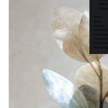
Örebro
Österg
Afrika
Asien
Europa
Mellanöst
Nordamer
Oceanien
Sydamer
Markering