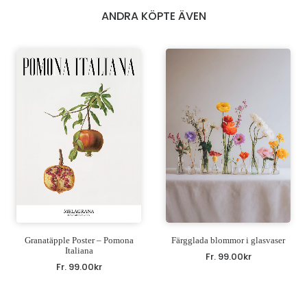
ANDRA KÖPTE ÄVEN
Granatäpple Poster – Pomona
Färgglada blommor i glasvaser
Italiana
Fr.
99.00
kr
Fr.
99.00
kr