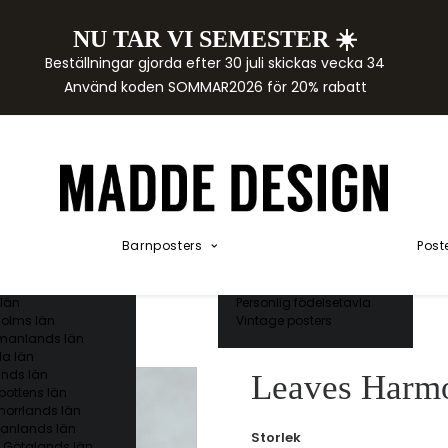
NU TAR VI SEMESTER ☀️
rtor
Beställningar gjorda efter 30 juli skickas vecka 34
der
Använd koden SOMMAR2026 för 20% rabatt
städer
ge län
as län
ds län
orgs län
ds län
ands län
Akvarellposters
ings län
Illustrerade djur
Barnposters
Post
 län
Kunskapsposters
ergs län
Namnposter
ttens län
Patentposters
län
Personlig födelsetavla
olms län
Vintage posters
manlands län
a län
nds län
Leaves Harmo
bottens län
norrlands län
anlands län
Storlek
 Götalands län