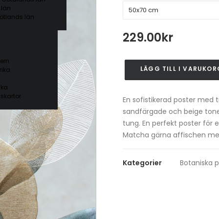
 län
ötlands län
229.00
kr
ern
LÄGG TILL I VARUKOR
ika
Leaves
Harmony
ika
Poster
skartor
En sofistikerad poster med 
#2
sandfärgade och beige toner
mängd
tung. En perfekt poster för
Matcha gärna affischen m
Kategorier
Botaniska p