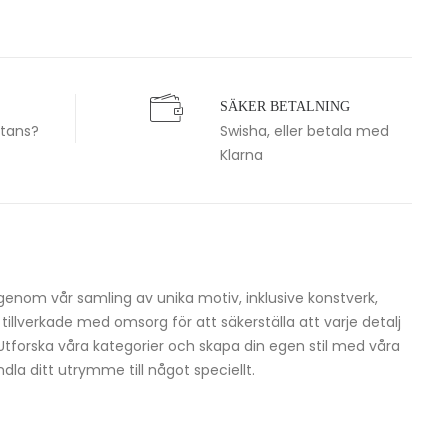
SÄKER BETALNING
stans?
Swisha, eller betala med
Klarna
igenom vår samling av unika motiv, inklusive konstverk,
h tillverkade med omsorg för att säkerställa att varje detalj
 Utforska våra kategorier och skapa din egen stil med våra
dla ditt utrymme till något speciellt.