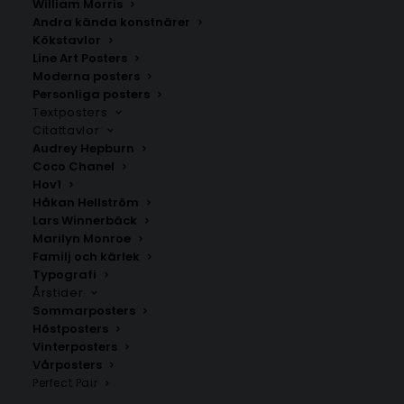
William Morris
Andra kända konstnärer
Kökstavlor
Domsjö
Själevad
Line Art Posters
Fr.
200.00
kr
Fr.
200.00
kr
Moderna posters
Personliga posters
Textposters
Citattavlor
Audrey Hepburn
Coco Chanel
Hov1
Håkan Hellström
Lars Winnerbäck
Marilyn Monroe
Familj och kärlek
Typografi
Årstider
Sommarposters
Höstposters
Vinterposters
Torpshammar
Häggdånger
Vårposters
Fr.
200.00
kr
Fr.
200.00
kr
Perfect Pair