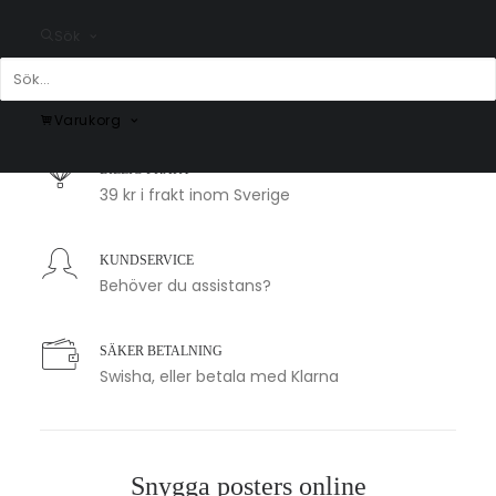
Sök
SNABB LEVERANS
1-2 arbetsdagar
Varukorg
BILLIG FRAKT
39 kr i frakt inom Sverige
KUNDSERVICE
Behöver du assistans?
SÄKER BETALNING
Swisha, eller betala med Klarna
Snygga posters online