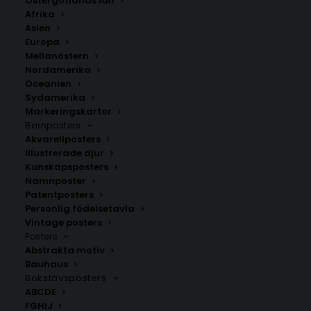
Östergötlands län
350.00
kr
Afrika
Asien
Europa
LÄGG TILL I VARUKORG
Mellanöstern
Nordamerika
Oceanien
Handritad karta över Liden i
Västernorrland
.
Sydamerika
Välj mellan fyra olika storlekar: 50×70 cm, 40×50 cm,
Markeringskartor
Barnposters
30×40 cm och 21×30 cm.
Akvarellposters
Illustrerade djur
Sundsvalls kommun
,
Västernorrlands län
Kunskapsposters
Namnposter
Patentposters
Personlig födelsetavla
ANDRA KÖPTE ÄVEN
Vintage posters
Posters
Abstrakta motiv
Bauhaus
Bokstavsposters
ABCDE
FGHIJ