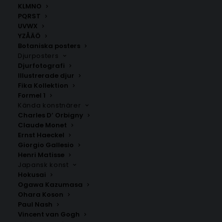
KLMNO
PQRST
UVWX
YZÅÄÖ
Botaniska posters
Djurposters
Djurfotografi
Illustrerade djur
Fika Kollektion
Älandsbro
Örnsköldsvik Poster
Formel 1
Fr.
200.00
kr
Fr.
129.00
kr
Kända konstnärer
Charles D’ Orbigny
Claude Monet
Ernst Haeckel
Giorgio Gallesio
Henri Matisse
Japansk konst
Hokusai
Ogawa Kazumasa
Ohara Koson
Paul Nash
Vincent van Gogh