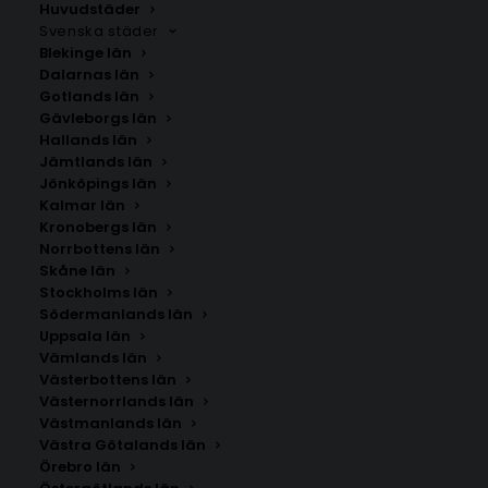
Huvudstäder
Svenska städer
Blekinge län
Dalarnas län
Gotlands län
Gävleborgs län
Hallands län
Jämtlands län
Jönköpings län
Kalmar län
Kronobergs län
Norrbottens län
Skåne län
Stockholms län
Södermanlands län
Uppsala län
Vämlands län
Liden
Västerbottens län
Västernorrlands län
Västmanlands län
Storlek
Västra Götalands län
Örebro län