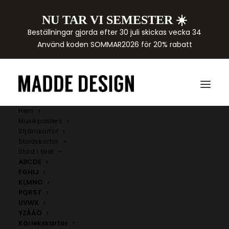
NU TAR VI SEMESTER ☀️
Beställningar gjorda efter 30 juli skickas vecka 34
Använd koden SOMMAR2026 för 20% rabatt
Hem
Musikposters
Stjärnkartor
Stadskartor
Stad i text
ABCDE
FGHIJ
KLMNO
PQRST
UVWX
YZÅÄÖ
Kärlekskartor