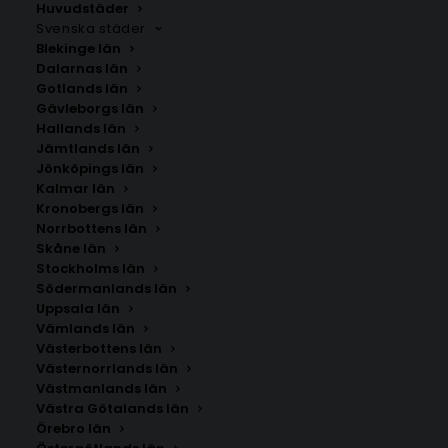
Huvudstäder
Svenska städer
Blekinge län
Dalarnas län
Gotlands län
Gävleborgs län
Hallands län
Jämtlands län
Jönköpings län
Kalmar län
Kronobergs län
Norrbottens län
Skåne län
Stockholms län
Södermanlands län
Uppsala län
Vämlands län
Lökeberg
Västerbottens län
Västernorrlands län
Västmanlands län
Storlek
Västra Götalands län
Örebro län