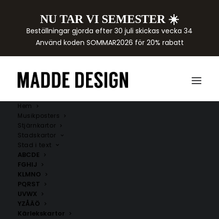
NU TAR VI SEMESTER ☀️
Beställningar gjorda efter 30 juli skickas vecka 34
Använd koden SOMMAR2026 för 20% rabatt
Hem
Musikposters
Stjärnkartor
Stadskartor
Stad i text
ABCDE
FGHIJ
KLMNO
PQRST
UVWX
YZÅÄÖ
Kärlekskartor