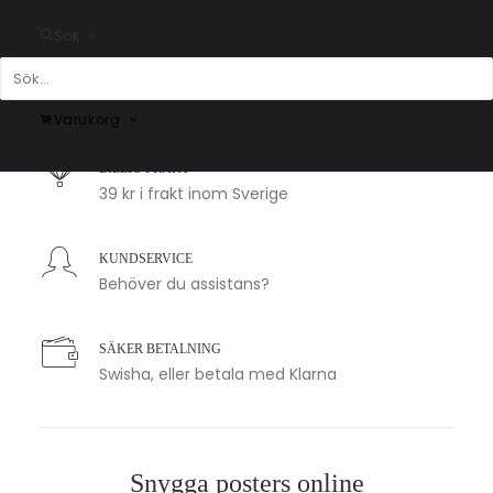
Sök
SNABB LEVERANS
1-2 arbetsdagar
Varukorg
BILLIG FRAKT
39 kr i frakt inom Sverige
KUNDSERVICE
Behöver du assistans?
SÄKER BETALNING
Swisha, eller betala med Klarna
Snygga posters online