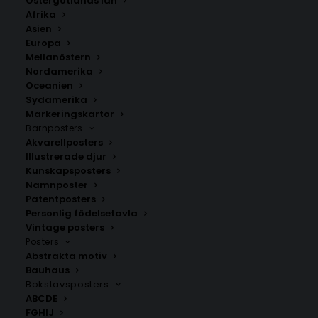
Östergötlands län
350.00
kr
Afrika
Asien
Europa
LÄGG TILL I VARUKORG
Mellanöstern
Nordamerika
Oceanien
Handritad karta över Lökeberg i
Bohuslän
.
Sydamerika
Välj mellan fyra olika storlekar: 50×70 cm, 40×50 cm,
Markeringskartor
Barnposters
30×40 cm och 21×30 cm.
Akvarellposters
Illustrerade djur
Kungälvs kommun
,
Västra Götalands län
Kunskapsposters
Namnposter
Patentposters
Personlig födelsetavla
ANDRA KÖPTE ÄVEN
Vintage posters
Posters
Abstrakta motiv
Bauhaus
Bokstavsposters
ABCDE
FGHIJ