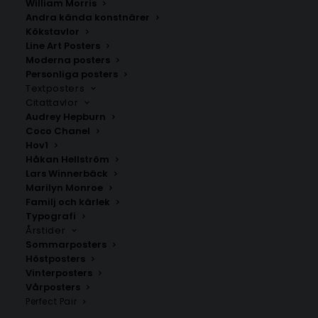
William Morris
Andra kända konstnärer
Kökstavlor
Västra Frölunda
Väjern
Line Art Posters
Fr.
200.00
kr
Fr.
200.00
kr
Moderna posters
Personliga posters
Textposters
Citattavlor
Audrey Hepburn
Coco Chanel
Hov1
Håkan Hellström
Lars Winnerbäck
Marilyn Monroe
Familj och kärlek
Typografi
Årstider
Sommarposters
Höstposters
Vinterposters
Töreboda
Intakan
Vårposters
Fr.
200.00
kr
Fr.
200.00
kr
Perfect Pair