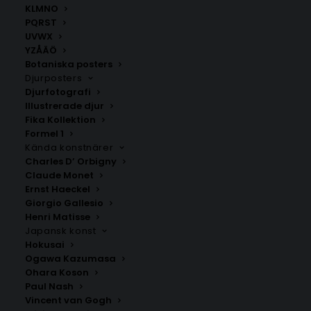
KLMNO
PQRST
UVWX
YZÅÄÖ
Botaniska posters
Djurposters
Djurfotografi
Illustrerade djur
Fika Kollektion
Skene
Dalum
Formel 1
Fr.
200.00
kr
Fr.
200.00
kr
Kända konstnärer
Charles D’ Orbigny
Claude Monet
Ernst Haeckel
Giorgio Gallesio
Henri Matisse
Japansk konst
Hokusai
Ogawa Kazumasa
Ohara Koson
Paul Nash
Vincent van Gogh