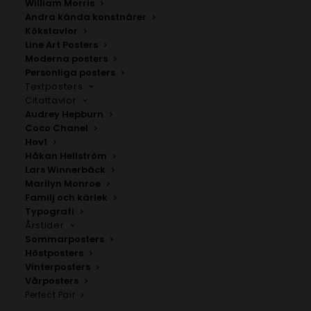
William Morris
Andra kända konstnärer
Kökstavlor
Bjuv
Glumslöv
Line Art Posters
Fr.
200.00
kr
Fr.
200.00
kr
Moderna posters
Personliga posters
Textposters
Citattavlor
Audrey Hepburn
Coco Chanel
Hov1
Håkan Hellström
Lars Winnerbäck
Marilyn Monroe
Familj och kärlek
Typografi
Årstider
Sommarposters
Höstposters
Vinterposters
Sibbarp
Nävlinge
Vårposters
Fr.
200.00
kr
Fr.
200.00
kr
Perfect Pair