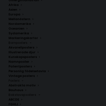
Östergötlands län
350.00
kr
Afrika
Asien
Europa
LÄGG TILL I VARUKORG
Mellanöstern
Nordamerika
Oceanien
Handritad karta över Lönsboda i
Skåne
.
Sydamerika
Välj mellan fyra olika storlekar: 50×70 cm, 40×50 cm,
Markeringskartor
Barnposters
30×40 cm och 21×30 cm.
Akvarellposters
Illustrerade djur
Osby kommun
,
Skåne län
Kunskapsposters
Namnposter
Patentposters
Personlig födelsetavla
ANDRA KÖPTE ÄVEN
Vintage posters
Posters
Abstrakta motiv
Bauhaus
Bokstavsposters
ABCDE
FGHIJ