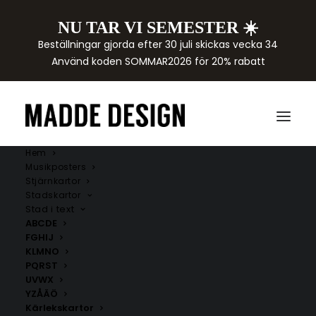
NU TAR VI SEMESTER ☀️
Beställningar gjorda efter 30 juli skickas vecka 34
Använd koden SOMMAR2026 för 20% rabatt
Hem
Musikposters
Stjärnkartor
Stadskartor
Stad i text
ABCDE
FGHIJ
KLMNO
PQRST
UVWX
YZÅÄÖ
Kärlekskartor