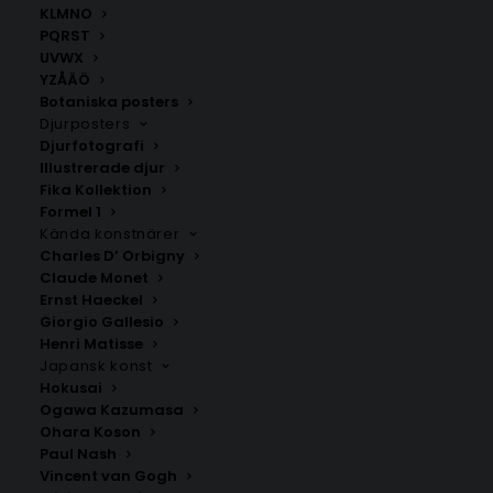
KLMNO
PQRST
UVWX
YZÅÄÖ
Botaniska posters
Djurposters
Djurfotografi
Illustrerade djur
Fika Kollektion
Osby
Limhamn Poster
Formel 1
Fr.
200.00
kr
Fr.
129.00
kr
Kända konstnärer
Charles D’ Orbigny
Claude Monet
Ernst Haeckel
Giorgio Gallesio
Henri Matisse
Japansk konst
Hokusai
Ogawa Kazumasa
Ohara Koson
Paul Nash
Vincent van Gogh