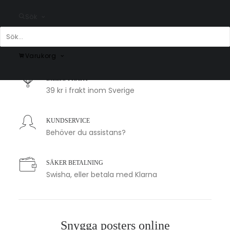
Sök
SNABB LEVERANS
1-2 arbetsdagar
Varukorg
BILLIG FRAKT
39 kr i frakt inom Sverige
KUNDSERVICE
Behöver du assistans?
SÄKER BETALNING
Swisha, eller betala med Klarna
Snygga posters online