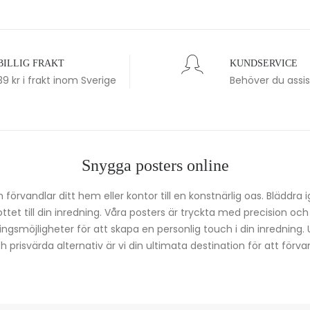
BILLIG FRAKT
KUNDSERVICE
39 kr i frakt inom Sverige
Behöver du assi
Snygga posters online
förvandlar ditt hem eller kontor till en konstnärlig oas. Bläddra 
kottet till din inredning. Våra posters är tryckta med precision oc
ingsmöjligheter för att skapa en personlig touch i din inredning.
prisvärda alternativ är vi din ultimata destination för att förvan