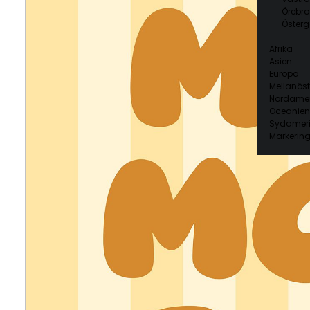
Örebro
Österg
Afrika
Asien
Europa
Mellanöst
Nordamer
Oceanien
Sydamer
Markering