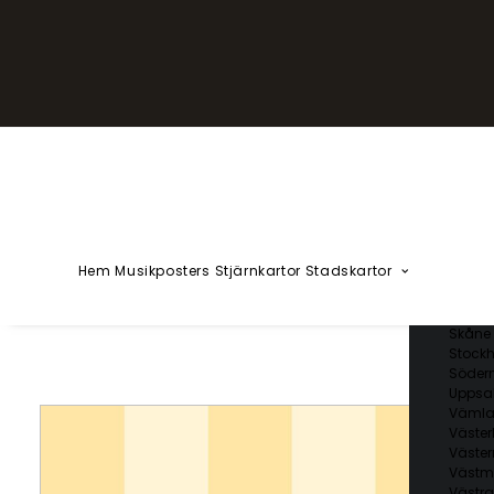
YZÅÄÖ
Kärlekska
Huvudstä
Svenska 
Blekin
Dalarn
Gotlan
Gävleb
Hallan
Jämtl
Jönköp
Hem
Musikposters
Stjärnkartor
Stadskartor
Kalmar
Kronob
Norrbo
Skåne 
Stockh
Söder
Uppsal
Vämla
Väster
Väster
Västm
Västra