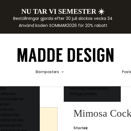
NU TAR VI SEMESTER ☀️
rtor
Beställningar gjorda efter 30 juli skickas vecka 34
der
Använd koden SOMMAR2026 för 20% rabatt
städer
ge län
as län
ds län
orgs län
ds län
ands län
Akvarellposters
ings län
Illustrerade djur
Barnposters
Post
 län
Kunskapsposters
ergs län
Namnposter
ttens län
Patentposters
län
Personlig födelsetavla
olms län
Vintage posters
manlands län
a län
nds län
Mimosa Cockt
bottens län
norrlands län
anlands län
Storlek
 Götalands län