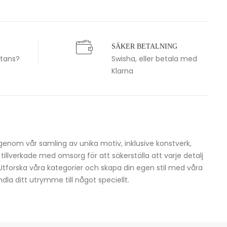
SÄKER BETALNING
stans?
Swisha, eller betala med
Klarna
igenom vår samling av unika motiv, inklusive konstverk,
h tillverkade med omsorg för att säkerställa att varje detalj
 Utforska våra kategorier och skapa din egen stil med våra
dla ditt utrymme till något speciellt.