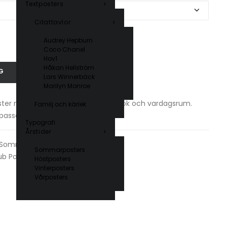
Textposters
Citattavlor
Audrey Hepburn
Coco Chanel
Hov1
Håkan Hellström
G
Lars Winnerbäck
Marilyn Monroe
ter med retro design. Perfekt för kök och vardagsrum.
Familj och kärlek
t passa alla hem.
Typografi
Årstider
Sommarposters
,
Typografi
Sommarposters
ub Posters
Höstposters
Vinterposters
Vårposters