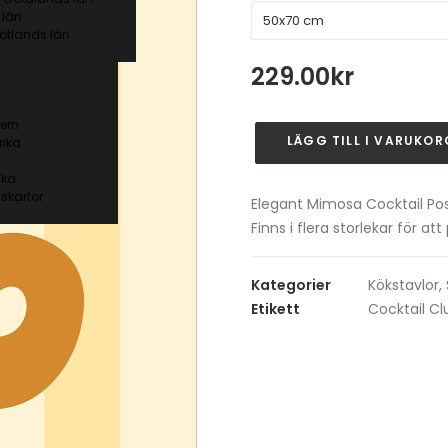
 län
ötlands län
229.00
kr
ern
LÄGG TILL I VARUKOR
ika
Mimosa
Cocktail
ika
Poster
skartor
Elegant Mimosa Cocktail Pos
mängd
Finns i flera storlekar för at
Kategorier
Kökstavlor
,
Etikett
Cocktail Cl