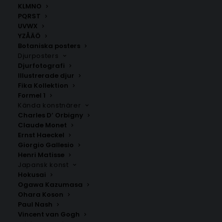
KLMNO
PQRST
UVWX
YZÅÄÖ
Botaniska posters
Djurposters
Djurfotografi
Illustrerade djur
Fika Kollektion
Formel 1
Kända konstnärer
Charles D’ Orbigny
Claude Monet
Ernst Haeckel
Giorgio Gallesio
White Kæmpferi Iris By Ogawa
Line Art Flower Poster No.1
Henri Matisse
Kazumasa
Fr.
99.00
kr
Japansk konst
Fr.
99.00
kr
Hokusai
Ogawa Kazumasa
Ohara Koson
Paul Nash
Vincent van Gogh