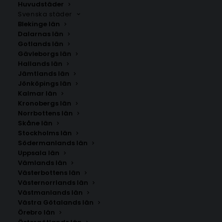
Huvudstäder
Svenska städer
Blekinge län
Dalarnas län
Gotlands län
Gävleborgs län
Hallands län
Jämtlands län
Jönköpings län
Kalmar län
Kronobergs län
Norrbottens län
Skåne län
Stockholms län
Södermanlands län
Uppsala län
Vämlands län
Västerbottens län
Västernorrlands län
Västmanlands län
Västra Götalands län
Örebro län