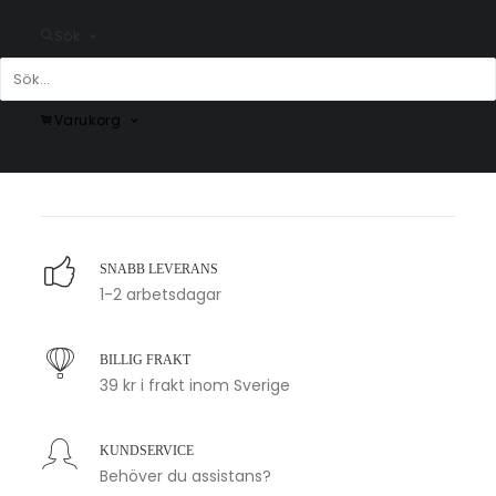
Sök
Line Art Woman Poster No.2
Svart kakadua Poster
Varukorg
Fr.
99.00
kr
Fr.
99.00
kr
SNABB LEVERANS
1-2 arbetsdagar
BILLIG FRAKT
39 kr i frakt inom Sverige
KUNDSERVICE
Behöver du assistans?