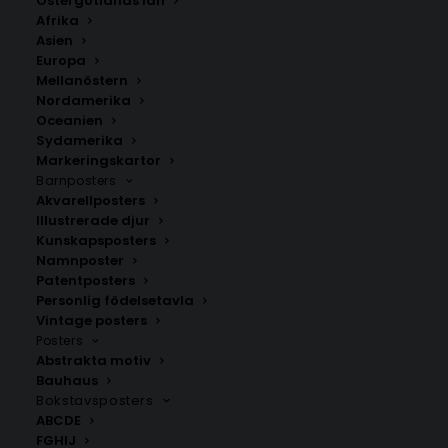
Östergötlands län
Minimalistisk Magnolia Poster
Afrika
Asien
Storlek
Europa
Mellanöstern
Nordamerika
229.00
kr
Oceanien
Sydamerika
Markeringskartor
LÄGG TILL I VARUKORG
Barnposters
Akvarellposters
Illustrerade djur
Minimalistisk Magnolia Poster i beige toner och
Kunskapsposters
Namnposter
mörkgröna detaljer. Perfekt för skandinavisk och
Patentposters
modern inredning. Skapa en stilren tavelvägg.
Personlig födelsetavla
Vintage posters
Posters
Botaniska posters
,
Minimalistiska tavlor
,
Moderna
Abstrakta motiv
posters
,
Sommarposters
,
Vårposters
Bauhaus
Bokstavsposters
ABCDE
ANDRA KÖPTE ÄVEN
FGHIJ