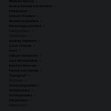
William Morris
Andra kända konstnärer
Kökstavlor
Line Art Posters
Moderna posters
Personliga posters
Textposters
Citattavlor
Audrey Hepburn
Coco Chanel
White Botanical Relief
Snäckor Poster Mollusques no
Hov1
Abstrakt Poster
22
Håkan Hellström
Fr.
99.00
kr
Fr.
99.00
kr
Lars Winnerbäck
Marilyn Monroe
Familj och kärlek
Typografi
Årstider
Sommarposters
Höstposters
Vinterposters
Vårposters
Perfect Pair