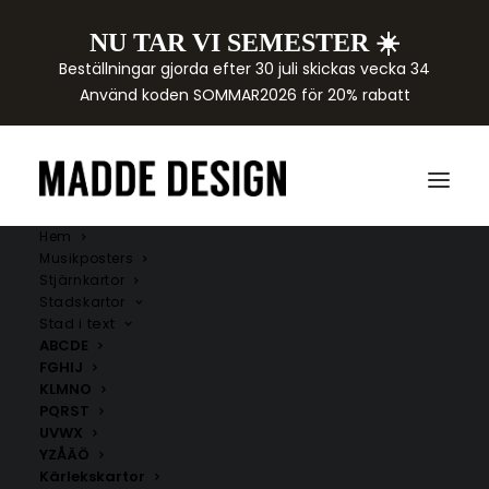
NU TAR VI SEMESTER ☀️
Beställningar gjorda efter 30 juli skickas vecka 34
Använd koden SOMMAR2026 för 20% rabatt
Hem
Musikposters
Stjärnkartor
Stadskartor
Stad i text
ABCDE
FGHIJ
KLMNO
PQRST
UVWX
YZÅÄÖ
Kärlekskartor