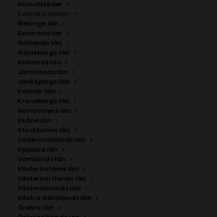
Huvudstäder
Svenska städer
Blekinge län
Dalarnas län
Gotlands län
Gävleborgs län
Hallands län
Jämtlands län
Jönköpings län
Kalmar län
Kronobergs län
Norrbottens län
Skåne län
Stockholms län
Södermanlands län
Uppsala län
Vämlands län
Västerbottens län
Västernorrlands län
Västmanlands län
Västra Götalands län
Örebro län