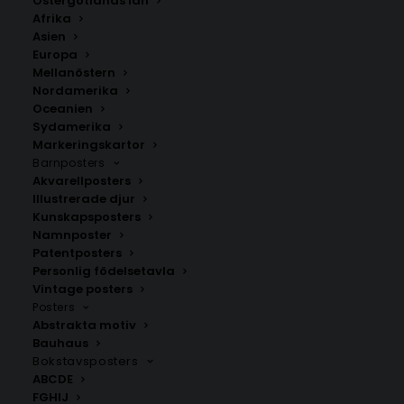
Östergötlands län
Olivkvist Minimalism Poster
Afrika
Asien
Storlek
Europa
Mellanöstern
Nordamerika
229.00
kr
Oceanien
Sydamerika
Markeringskartor
LÄGG TILL I VARUKORG
Barnposters
Akvarellposters
Illustrerade djur
Olivkvist Minimalism Poster erbjuder en elegant och
Kunskapsposters
Namnposter
lugn design med gröna blad och beige toner. Perfekt
Patentposters
för att förhöja ditt skandinaviska hem.
Personlig födelsetavla
Vintage posters
Posters
Botaniska posters
,
Minimalistiska tavlor
,
Moderna
Abstrakta motiv
posters
,
Sommarposters
,
Vårposters
Bauhaus
Bokstavsposters
ABCDE
ANDRA KÖPTE ÄVEN
FGHIJ