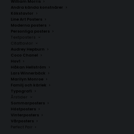
William Morris
Andra kända konstnärer
Kökstavlor
Line Art Posters
Moderna posters
Personliga posters
Textposters
Citattavlor
Audrey Hepburn
Coco Chanel
Grön pionposter
Snäckor Poster Mollusques no
Hov1
23
Fr.
99.00
kr
Håkan Hellström
Fr.
99.00
kr
Lars Winnerbäck
Marilyn Monroe
Familj och kärlek
Typografi
Årstider
Sommarposters
Höstposters
Vinterposters
Vårposters
Perfect Pair