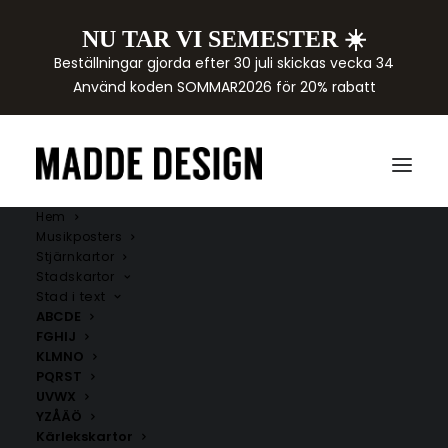
NU TAR VI SEMESTER ☀️
Beställningar gjorda efter 30 juli skickas vecka 34
Använd koden SOMMAR2026 för 20% rabatt
Hem
Musikposters
Stjärnkartor
Stadskartor
Stad i text
ABCDE
FGHIJ
KLMNO
PQRST
UVWX
YZÅÄÖ
Kärlekskartor