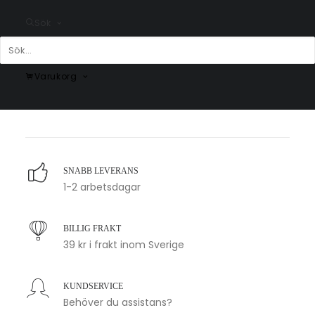
Sök
Winter Bunny Poster
Abstrakt Poster Floral Woman
Varukorg
No3
Fr.
99.00
kr
Fr.
99.00
kr
SNABB LEVERANS
1-2 arbetsdagar
BILLIG FRAKT
39 kr i frakt inom Sverige
KUNDSERVICE
Behöver du assistans?