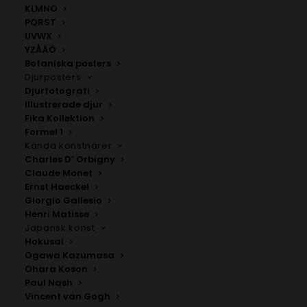
KLMNO
PQRST
UVWX
YZÅÄÖ
Botaniska posters
Djurposters
Djurfotografi
Illustrerade djur
Fika Kollektion
Formel 1
Kända konstnärer
Charles D’ Orbigny
Claude Monet
Ernst Haeckel
Giorgio Gallesio
Soft Meadow Oval Abstrakt
Amaryllis Poster
Henri Matisse
Poster #1
Fr.
99.00
kr
Japansk konst
Fr.
99.00
kr
Hokusai
Ogawa Kazumasa
Ohara Koson
Paul Nash
Vincent van Gogh