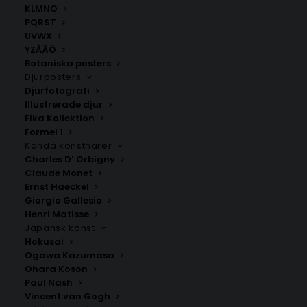
KLMNO
PQRST
UVWX
YZÅÄÖ
Botaniska posters
Djurposters
Djurfotografi
Illustrerade djur
Fika Kollektion
Dala-Järna
Tällberg
Formel 1
Fr.
200.00
kr
Fr.
200.00
kr
Kända konstnärer
Charles D’ Orbigny
Claude Monet
Ernst Haeckel
Giorgio Gallesio
Henri Matisse
Japansk konst
Hokusai
Ogawa Kazumasa
Ohara Koson
Paul Nash
Vincent van Gogh