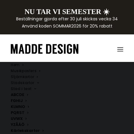
NU TAR VI SEMESTER ☀️
Beställningar gjorda efter 30 juli skickas vecka 34
Använd koden SOMMAR2026 för 20% rabatt
Hem
Musikposters
Stjärnkartor
Stadskartor
Stad i text
ABCDE
FGHIJ
KLMNO
PQRST
UVWX
YZÅÄÖ
Kärlekskartor