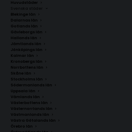
Huvudstäder
Svenska städer
Blekinge län
Dalarnas län
Gotlands län
Gävleborgs län
Hallands län
Jämtlands län
Jönköpings län
Kalmar län
Kronobergs län
Norrbottens län
Skåne län
Stockholms län
Södermanlands län
Uppsala län
Vämlands län
Siljansnäs
Västerbottens län
Västernorrlands län
Västmanlands län
Storlek
Västra Götalands län
Örebro län