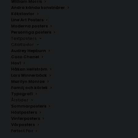
William Morris
Andra kända konstnärer
Kökstavlor
Färnäs
Vikmanshyttan
Line Art Posters
Fr.
200.00
kr
Fr.
200.00
kr
Moderna posters
Personliga posters
Textposters
Citattavlor
Audrey Hepburn
Coco Chanel
Hov1
Håkan Hellström
Lars Winnerbäck
Marilyn Monroe
Familj och kärlek
Typografi
Årstider
Sommarposters
Höstposters
Vinterposters
Transtrand
Rörbäcksnäs
Vårposters
Fr.
200.00
kr
Fr.
200.00
kr
Perfect Pair