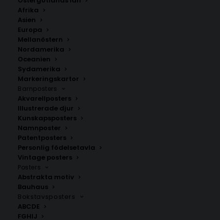
Östergötlands län
350.00
kr
Afrika
Asien
Europa
LÄGG TILL I VARUKORG
Mellanöstern
Nordamerika
Oceanien
Handritad karta över Siljansnäs i
Dalarna
.
Sydamerika
Välj mellan fyra olika storlekar: 50×70 cm, 40×50 cm,
Markeringskartor
Barnposters
30×40 cm och 21×30 cm.
Akvarellposters
Illustrerade djur
Dalarnas län
,
Leksands kommun
Kunskapsposters
Namnposter
Patentposters
Personlig födelsetavla
ANDRA KÖPTE ÄVEN
Vintage posters
Posters
Abstrakta motiv
Bauhaus
Bokstavsposters
ABCDE
FGHIJ