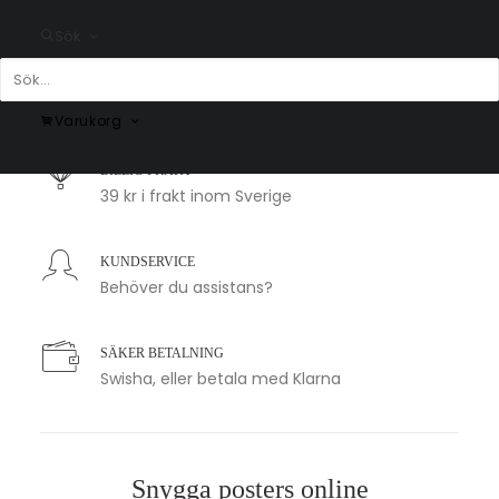
Sök
SNABB LEVERANS
1-2 arbetsdagar
Varukorg
BILLIG FRAKT
39 kr i frakt inom Sverige
KUNDSERVICE
Behöver du assistans?
SÄKER BETALNING
Swisha, eller betala med Klarna
Snygga posters online