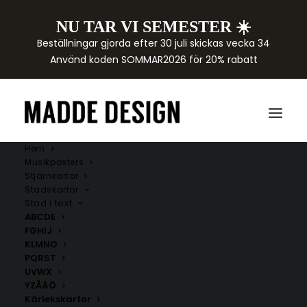
NU TAR VI SEMESTER ☀️
Beställningar gjorda efter 30 juli skickas vecka 34
Använd koden SOMMAR2026 för 20% rabatt
Hem
Musikposters
Stjärnkartor
Stadskartor
Stad i text
ABCDE
FGHIJ
KLMNO
PQRST
UVWX
YZÅÄÖ
Kärlekskartor