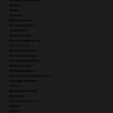
Östergötlands län
229.00
kr
Afrika
Asien
Europa
LÄGG TILL I VARUKORG
Mellanöstern
Nordamerika
Oceanien
Denna Retro Cool Dog Poster med hjärtformade
Sydamerika
solglasögon är en charmig och färgglad barnposter.
Markeringskartor
Perfekt för att ge barnrummet en personlig och retro
Barnposters
stil.
Akvarellposters
Illustrerade djur
Kunskapsposters
Barnposters
,
Illustrerade djur
Namnposter
Patentposters
Personlig födelsetavla
Vintage posters
ANDRA KÖPTE ÄVEN
Posters
Abstrakta motiv
Bauhaus
Bokstavsposters
ABCDE
FGHIJ