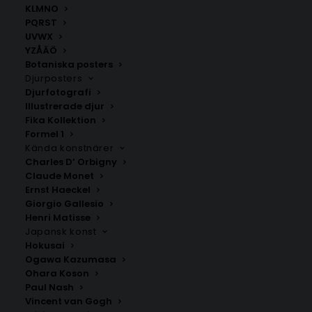
KLMNO
PQRST
UVWX
YZÅÄÖ
Botaniska posters
Djurposters
Djurfotografi
Illustrerade djur
Fika Kollektion
Formel 1
Poster med bokstaven L i
Dinosaurier Poster
LEGO stil
Kända konstnärer
Fr.
99.00
kr
Charles D’ Orbigny
Fr.
149.00
kr
Claude Monet
Ernst Haeckel
Giorgio Gallesio
Henri Matisse
Japansk konst
Hokusai
Ogawa Kazumasa
Ohara Koson
Paul Nash
Vincent van Gogh