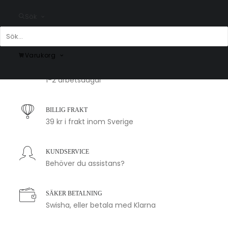
Fr.
149.00
kr
Fr.
225.00
kr
Sök
Varukorg
SNABB LEVERANS
1-2 arbetsdagar
BILLIG FRAKT
39 kr i frakt inom Sverige
KUNDSERVICE
Behöver du assistans?
SÄKER BETALNING
Swisha, eller betala med Klarna