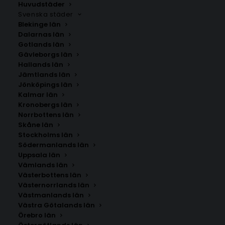
Huvudstäder
Svenska städer
Blekinge län
Dalarnas län
Gotlands län
Gävleborgs län
Hallands län
Jämtlands län
Jönköpings län
Kalmar län
Kronobergs län
Norrbottens län
Skåne län
Stockholms län
Södermanlands län
Uppsala län
Vämlands län
Retro Cool Dog Poster
Västerbottens län
Västernorrlands län
Västmanlands län
Storlek
Västra Götalands län
Örebro län