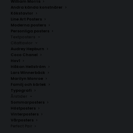
William Morris
Andra kända konstnärer
Kökstavlor
Line Art Posters
Moderna posters
Poster med bokstaven N i
Vintage Letter Poster #2
Personliga posters
LEGO stil
Flowers
Textposters
Fr.
149.00
kr
Fr.
225.00
kr
Citattavlor
Audrey Hepburn
Coco Chanel
Hov1
Håkan Hellström
Lars Winnerbäck
Marilyn Monroe
Familj och kärlek
Typografi
Årstider
Sommarposters
Höstposters
Vinterposters
Vårposters
Perfect Pair
Poster med namn i grönt
Vintage Letter Poster #2 Stripes