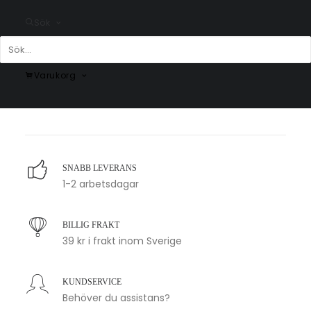
Sök
Hej Hej Poster #1
Hjärta Poster med Namn –
Varukorg
Personlig Line Art Tavla
Fr.
159.00
kr
Fr.
159.00
kr
SNABB LEVERANS
1-2 arbetsdagar
BILLIG FRAKT
39 kr i frakt inom Sverige
KUNDSERVICE
Behöver du assistans?