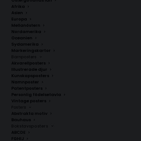
Östergötlands län
Afrika
This Is My Happy Place Poster
Asien
Europa
Storlek
Mellanöstern
Nordamerika
Oceanien
229.00
kr
Sydamerika
Markeringskartor
Barnposters
LÄGG TILL I VARUKORG
Akvarellposters
Illustrerade djur
Kunskapsposters
En modern och inspirerande typografiposter med
Namnposter
Patentposters
retrovågigt mönster i beige och ljusblått. Perfekt för
Personlig födelsetavla
att påminna om tålamod och positiv utveckling.
Vintage posters
Posters
Abstrakta motiv
Grafiska motiv
,
Textposters
,
Typografi
Bauhaus
Bokstavsposters
ABCDE
ANDRA KÖPTE ÄVEN
FGHIJ