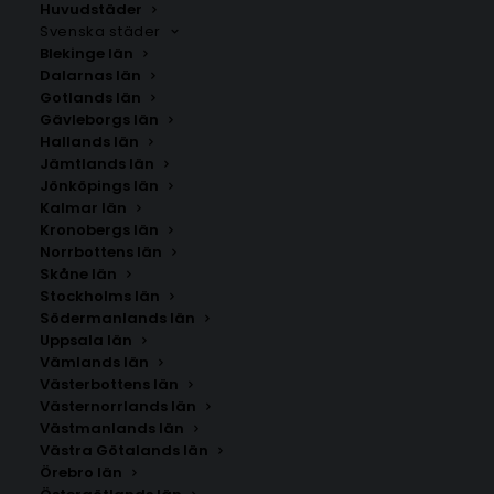
Huvudstäder
Svenska städer
Blekinge län
Dalarnas län
Gotlands län
Gävleborgs län
Hallands län
Jämtlands län
Jönköpings län
Kalmar län
Kronobergs län
Norrbottens län
Skåne län
Stockholms län
Södermanlands län
Uppsala län
Vämlands län
Västerbottens län
Västernorrlands län
Västmanlands län
Västra Götalands län
Örebro län