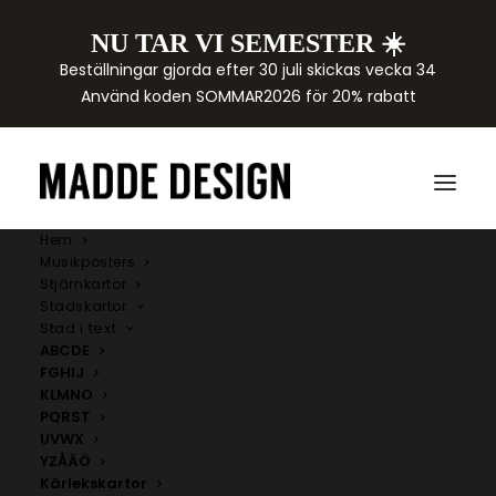
NU TAR VI SEMESTER ☀️
Beställningar gjorda efter 30 juli skickas vecka 34
Använd koden SOMMAR2026 för 20% rabatt
Hem
Musikposters
Stjärnkartor
Stadskartor
Stad i text
ABCDE
FGHIJ
KLMNO
PQRST
UVWX
YZÅÄÖ
Kärlekskartor