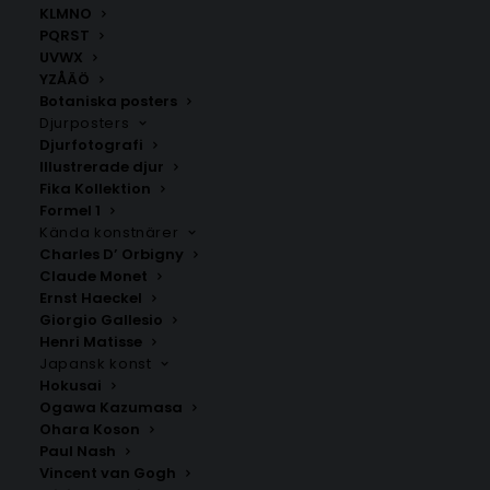
KLMNO
PQRST
UVWX
YZÅÄÖ
Botaniska posters
Djurposters
Djurfotografi
Illustrerade djur
Fika Kollektion
Formel 1
Kända konstnärer
Charles D’ Orbigny
Claude Monet
Ernst Haeckel
Giorgio Gallesio
Bauhaus Poster No6
Hej Hej Poster #17
Henri Matisse
Fr.
99.00
kr
Fr.
159.00
kr
Japansk konst
Hokusai
Ogawa Kazumasa
Ohara Koson
Paul Nash
Vincent van Gogh