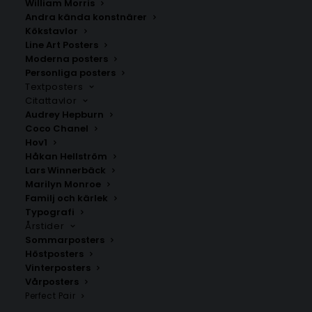
William Morris
Andra kända konstnärer
Kökstavlor
Line Art Posters
Moderna posters
Personliga posters
Textposters
Citattavlor
Audrey Hepburn
Coco Chanel
Amor Poster #13
Greczula – Halv of me
Hov1
Fr.
159.00
kr
Fr.
199.00
kr
Håkan Hellström
Lars Winnerbäck
Marilyn Monroe
Familj och kärlek
Typografi
Årstider
Sommarposters
Höstposters
Vinterposters
Vårposters
Perfect Pair