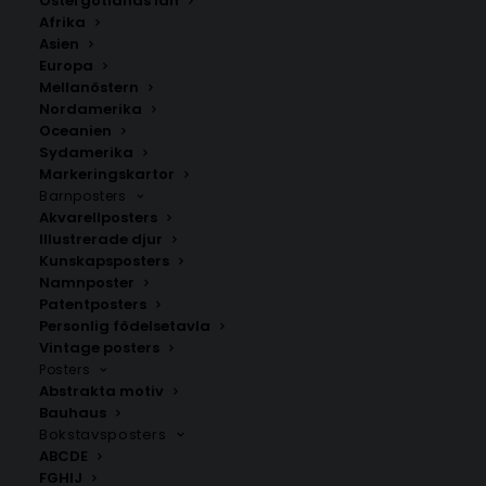
Östergötlands län
350.00
kr
Afrika
Asien
Europa
LÄGG TILL I VARUKORG
Mellanöstern
Nordamerika
Oceanien
Handritad karta över Torna Hällestad i
Skåne
.
Sydamerika
Välj mellan fyra olika storlekar: 50×70 cm , 40×50 cm,
Markeringskartor
Barnposters
30×40 cm och 21×30 cm.
Akvarellposters
Illustrerade djur
Lunds kommun
,
Skåne län
Kunskapsposters
Namnposter
Patentposters
Personlig födelsetavla
ANDRA KÖPTE ÄVEN
Vintage posters
Posters
Abstrakta motiv
Bauhaus
Bokstavsposters
ABCDE
FGHIJ