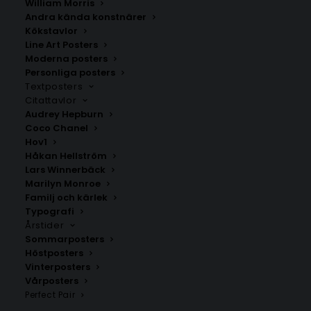
William Morris
Andra kända konstnärer
Kökstavlor
Klagstorp
Förslöv
Line Art Posters
Fr.
200.00
kr
Fr.
200.00
kr
Moderna posters
Personliga posters
Textposters
Citattavlor
Audrey Hepburn
Coco Chanel
Hov1
Håkan Hellström
Lars Winnerbäck
Marilyn Monroe
Familj och kärlek
Typografi
Årstider
Sommarposters
Höstposters
Vinterposters
Borrby
Spannarp
Vårposters
Fr.
200.00
kr
Fr.
200.00
kr
Perfect Pair