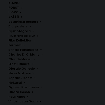
KLMNO
PQRST
UVWX
YZÅÄÖ
Botaniska posters
Djurposters
Djurfotografi
Illustrerade djur
Fika Kollektion
Arlöv
Kverrestad
Formel 1
Fr.
200.00
kr
Fr.
200.00
kr
Kända konstnärer
Charles D’ Orbigny
Claude Monet
Ernst Haeckel
Giorgio Gallesio
Henri Matisse
Japansk konst
Hokusai
Ogawa Kazumasa
Ohara Koson
Paul Nash
Vincent van Gogh