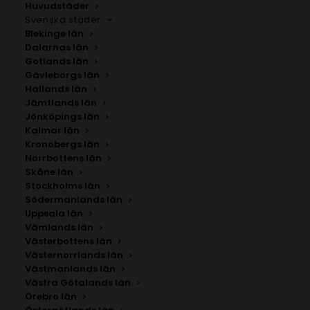
Huvudstäder
Svenska städer
Blekinge län
Dalarnas län
Gotlands län
Gävleborgs län
Hallands län
Jämtlands län
Jönköpings län
Kalmar län
Kronobergs län
Norrbottens län
Skåne län
Stockholms län
Södermanlands län
Uppsala län
Vämlands län
Torna Hällestad
Västerbottens län
Västernorrlands län
Västmanlands län
Storlek
Västra Götalands län
Örebro län