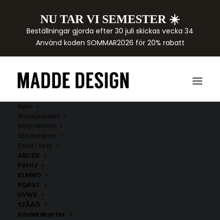
NU TAR VI SEMESTER ☀️
Beställningar gjorda efter 30 juli skickas vecka 34
Använd koden SOMMAR2026 för 20% rabatt
Hem
Musikposters
Stjärnkartor
Stadskartor
Stad i text
ABCDE
FGHIJ
KLMNO
PQRST
UVWX
YZÅÄÖ
Kärlekskartor