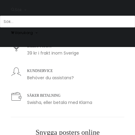
Sök
SNABB LEVERANS
1-2 arbetsdagar
Varukorg
BILLIG FRAKT
39 kr i frakt inom Sverige
KUNDSERVICE
Behöver du assistans?
SÄKER BETALNING
Swisha, eller betala med Klarna
Snygga posters online