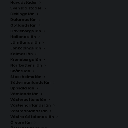
Huvudstäder
Svenska städer
Blekinge län
Dalarnas län
Gotlands län
Gävleborgs län
Hallands län
Jämtlands län
Jönköpings län
Kalmar län
Kronobergs län
Norrbottens län
Skåne län
Stockholms län
Södermanlands län
Uppsala län
Vämlands län
Västerbottens län
Västernorrlands län
Västmanlands län
Västra Götalands län
Örebro län