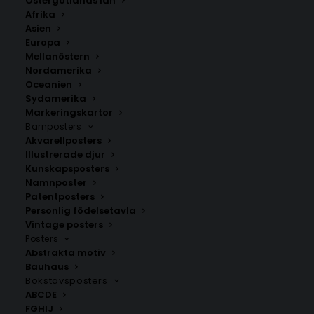
Östergötlands län
Afrika
White Tulips Poster #1
Asien
Europa
Storlek
Mellanöstern
Nordamerika
Oceanien
229.00
kr
Sydamerika
Markeringskartor
Barnposters
LÄGG TILL I VARUKORG
Akvarellposters
Illustrerade djur
Kunskapsposters
En mjuk och romantisk poster med vita tulpaner mot
Namnposter
Patentposters
en dämpad salviagrön bakgrund. Motivet förmedlar
Personlig födelsetavla
vårkänsla, lugn och elegans – perfekt för sovrum, kök
Vintage posters
eller vardagsrum i nordisk stil.
Posters
Matcha gärna affischen med andra
Botaniska
Abstrakta motiv
posters
.
Bauhaus
Bokstavsposters
ABCDE
Abstrakta motiv
,
Botaniska posters
,
Säsongsposters
,
FGHIJ