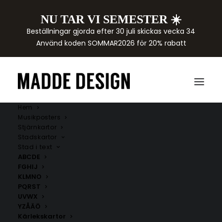
NU TAR VI SEMESTER ☀️
Beställningar gjorda efter 30 juli skickas vecka 34
Använd koden SOMMAR2026 för 20% rabatt
Hem
Musikposters
Stjärnkartor
Stadskartor
Stad i text
ABCDE
FGHIJ
KLMNO
PQRST
UVWX
YZÅÄÖ
Kärlekskartor