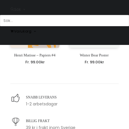
Sök
Varukorg
Henri Matisse – Papiers #4
Winter Bear Poster
Fr.
99.00
kr
Fr.
99.00
kr
SNABB LEVERANS
1-2 arbetsdagar
BILLIG FRAKT
39 kr i frakt inom Sverige