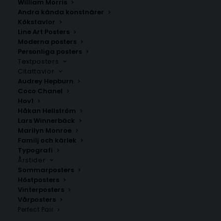
William Morris
Andra kända konstnärer
Kökstavlor
Line Art Posters
Moderna posters
Personliga posters
Textposters
Citattavlor
Audrey Hepburn
Coco Chanel
Hov1
Håkan Hellström
Lars Winnerbäck
Marilyn Monroe
Familj och kärlek
Three Christmas Trees Poster
Pampasgräs i mjuka toner
Typografi
Fr.
99.00
kr
Fr.
99.00
kr
Årstider
Sommarposters
Höstposters
Vinterposters
Vårposters
Perfect Pair