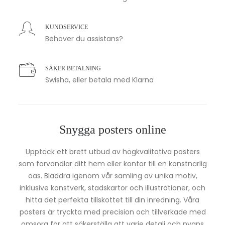
KUNDSERVICE
Behöver du assistans?
SÄKER BETALNING
Swisha, eller betala med Klarna
Snygga posters online
Upptäck ett brett utbud av högkvalitativa posters
som förvandlar ditt hem eller kontor till en konstnärlig
oas. Bläddra igenom vår samling av unika motiv,
inklusive konstverk, stadskartor och illustrationer, och
hitta det perfekta tillskottet till din inredning. Våra
posters är tryckta med precision och tillverkade med
omsorg för att säkerställa att varje detalj och nyans