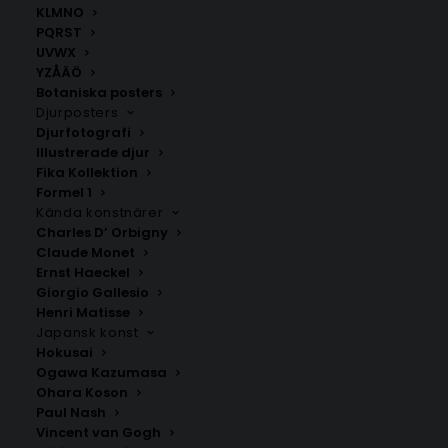
KLMNO
Vårposters
PQRST
UVWX
YZÅÄÖ
ANDRA KÖPTE ÄVEN
Botaniska posters
Djurposters
Djurfotografi
Illustrerade djur
Fika Kollektion
Formel 1
Kända konstnärer
Charles D’ Orbigny
Claude Monet
Ernst Haeckel
Giorgio Gallesio
Henri Matisse
Japansk konst
Hokusai
Ogawa Kazumasa
Ohara Koson
Körsbär Poster – Pomona
Blooming hosta by Ohara
Paul Nash
Italiana
Koson
Vincent van Gogh
Fr.
99.00
kr
Fr.
99.00
kr