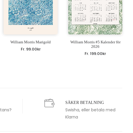
William Morris Marigold
William Morris #5 Kalender för
2026
Fr.
99.00
kr
Fr.
199.00
kr
SÄKER BETALNING
stans?
Swisha, eller betala med
Klarna