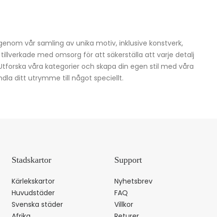
igenom vår samling av unika motiv, inklusive konstverk,
h tillverkade med omsorg för att säkerställa att varje detalj
 Utforska våra kategorier och skapa din egen stil med våra
dla ditt utrymme till något speciellt.
Stadskartor
Support
Kärlekskartor
Nyhetsbrev
Huvudstäder
FAQ
Svenska städer
Villkor
Afrika
Returer