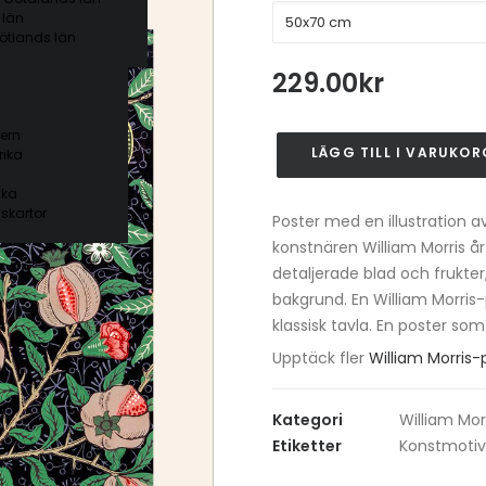
 län
ötlands län
229.00
kr
ern
LÄGG TILL I VARUKOR
ika
William
Morris
ika
Fruit
skartor
Poster med en illustration a
Pattern
konstnären William Morris å
mängd
detaljerade blad och frukt
bakgrund. En William Morris-
klassisk tavla. En poster som
Upptäck fler
William Morris
Kategori
William Mor
Etiketter
Konstmotiv