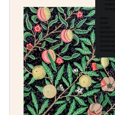
Örebro
Österg
Afrika
Asien
Europa
Mellanöst
Nordamer
Oceanien
Sydamer
Markering