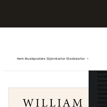
YZÅÄÖ
Kärlekska
Huvudstä
Svenska 
Blekin
Dalarn
Gotlan
Gävleb
Hallan
Jämtl
Jönköp
Hem
Musikposters
Stjärnkartor
Stadskartor
Kalmar
Kronob
Norrbo
Skåne 
Stockh
Söder
Uppsal
Vämla
Väster
Väster
Västm
Västra