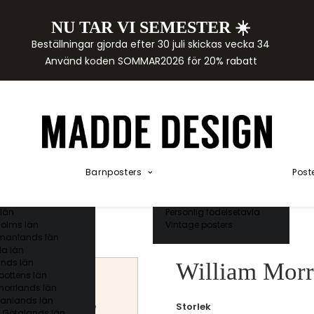
NU TAR VI SEMESTER ☀️
rtor
Beställningar gjorda efter 30 juli skickas vecka 34
der
Använd koden SOMMAR2026 för 20% rabatt
städer
ge län
as län
ds län
orgs län
ds län
ands län
Akvarellposters
ings län
Illustrerade djur
Barnposters
Post
 län
Kunskapsposters
ergs län
Namnposter
ttens län
Patentposters
län
Personlig födelsetavla
olms län
Vintage posters
manlands län
a län
nds län
William Morri
bottens län
norrlands län
anlands län
Storlek
 Götalands län