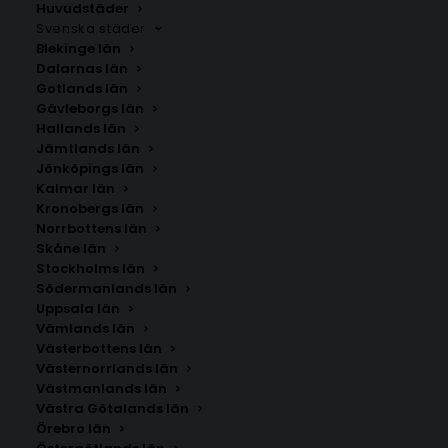
Huvudstäder
Svenska städer
Blekinge län
Dalarnas län
Gotlands län
Gävleborgs län
Hallands län
Jämtlands län
Jönköpings län
Kalmar län
Kronobergs län
Norrbottens län
Skåne län
Stockholms län
SÖK AFFISCHER
Södermanlands län
Uppsala län
Vämlands län
Sök
Västerbottens län
efter:
Västernorrlands län
Västmanlands län
Västra Götalands län
Inget hittades
Örebro län