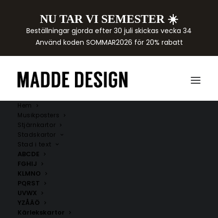
NU TAR VI SEMESTER ☀️
Beställningar gjorda efter 30 juli skickas vecka 34
Använd koden SOMMAR2026 för 20% rabatt
Hem
Musikposters
Stjärnkartor
Stadskartor
Stad i text
ABCDE
FGHIJ
KLMNO
PQRST
UVWX
LETTERS
YZÅÄÖ
Kärlekskartor