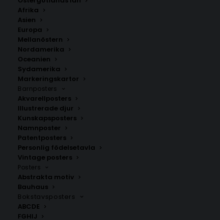
Östergötlands län
It seems we can’t find what you’re looking for.
Afrika
Perhaps searching can help.
Asien
Europa
Mellanöstern
Nordamerika
Oceanien
Sydamerika
Markeringskartor
Barnposters
Akvarellposters
Illustrerade djur
Kunskapsposters
Namnposter
SNABB LEVERANS
Patentposters
1-2 arbetsdagar
Personlig födelsetavla
Vintage posters
Posters
Abstrakta motiv
BILLIG FRAKT
Bauhaus
39 kr i frakt inom Sverige
Bokstavsposters
ABCDE
FGHIJ
KUNDSERVICE