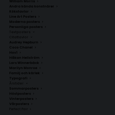
William Morris
touch i din inredning. Utforska våra kategorier och
Andra kända konstnärer
skapa din egen stil med våra posters idag. Med snabb
Kökstavlor
leverans och prisvärda alternativ är vi din ultimata
Line Art Posters
destination för att förvandla ditt utrymme till något
Moderna posters
Personliga posters
speciellt.
Textposters
Citattavlor
Audrey Hepburn
Coco Chanel
Hov1
Håkan Hellström
Lars Winnerbäck
Marilyn Monroe
Familj och kärlek
Typografi
Årstider
Sommarposters
Höstposters
Populära kategorier
Vinterposters
Vårposters
Stjärnkarta
Perfect Pair
Personlig födelsetavla