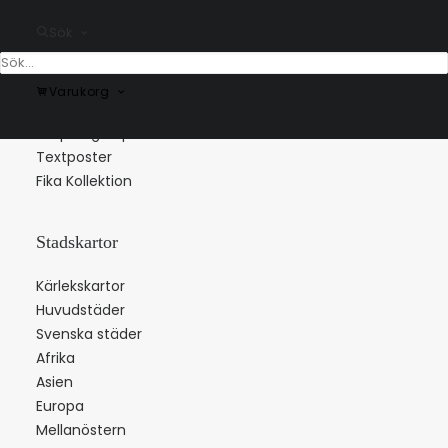
Musikposters
Sök
Barnposters
Stjärntecken
Konstmotiv
Varukorg
Bokstavsposters
Skapa egen poster
Textposter
Fika Kollektion
Stadskartor
Kärlekskartor
Huvudstäder
Svenska städer
Afrika
Asien
Europa
Mellanöstern