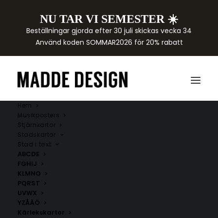
NU TAR VI SEMESTER ☀️
Beställningar gjorda efter 30 juli skickas vecka 34
Använd koden SOMMAR2026 för 20% rabatt
Hem
Musikposters
Stjärnkartor
Stadskartor
Stad i text
ABCDE
FGHIJ
KLMNO
PQRST
UVWX
YZÅÄÖ
Kärlekskartor