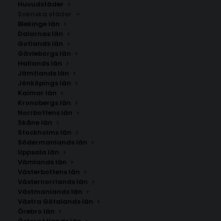
Huvudstäder
Svenska städer
Blekinge län
Dalarnas län
Gotlands län
Gävleborgs län
Hallands län
Jämtlands län
Jönköpings län
Kalmar län
Kronobergs län
Norrbottens län
Skåne län
Stockholms län
Södermanlands län
Uppsala län
Vämlands län
Västerbottens län
Västernorrlands län
Västmanlands län
Västra Götalands län
Örebro län