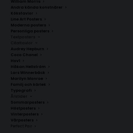
William Morris
Andra kända konstnärer
Kökstavlor
Line Art Posters
Moderna posters
Personliga posters
Textposters
Citattavlor
Audrey Hepburn
Coco Chanel
Lilac Poster
Henri Matisse – View of
Hov1
Collioure
Fr.
99.00
kr
Håkan Hellström
Fr.
99.00
kr
Lars Winnerbäck
Marilyn Monroe
Familj och kärlek
Typografi
Årstider
Sommarposters
Höstposters
Vinterposters
Vårposters
Perfect Pair