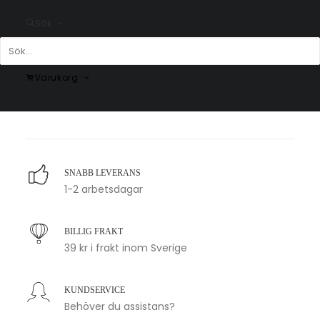
Sök
Love Poster #3
Espresso Fashion Poster
Varukorg
Fr.
159.00
kr
Fr.
99.00
kr
SNABB LEVERANS
1-2 arbetsdagar
BILLIG FRAKT
39 kr i frakt inom Sverige
KUNDSERVICE
Behöver du assistans?