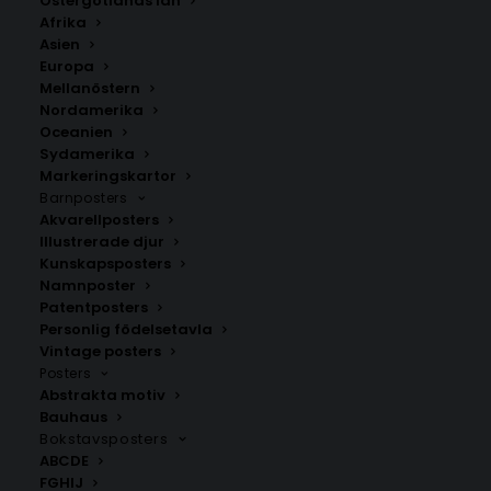
Östergötlands län
Afrika
Aperol Spritz Cocktail Poster
Asien
Europa
Storlek
Mellanöstern
Nordamerika
Oceanien
229.00
kr
Sydamerika
Markeringskartor
Barnposters
LÄGG TILL I VARUKORG
Akvarellposters
Illustrerade djur
Kunskapsposters
Färgstark cocktailposter inspirerad av den ikoniska
Namnposter
Patentposters
italienska drinken Aperol Spritz. Perfekt för
Personlig födelsetavla
sommarkök och moderna hem.
Vintage posters
Posters
Abstrakta motiv
Kökstavlor
,
Sommarposters
,
Typografi
Bauhaus
Bokstavsposters
ABCDE
ANDRA KÖPTE ÄVEN
FGHIJ