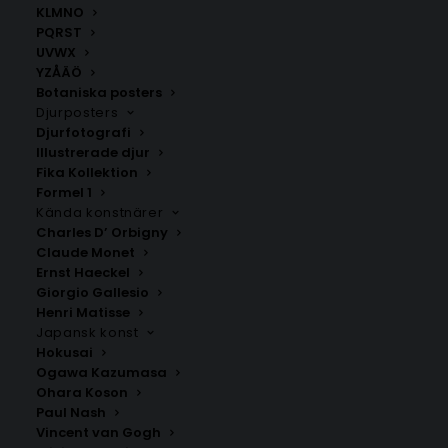
KLMNO
PQRST
UVWX
YZÅÄÖ
Botaniska posters
Djurposters
Djurfotografi
Illustrerade djur
Fika Kollektion
Formel 1
Kända konstnärer
Charles D’ Orbigny
Claude Monet
Ernst Haeckel
Giorgio Gallesio
Citroner vid vattnet Poster
Halo Poster #15
Henri Matisse
Fr.
99.00
kr
Fr.
159.00
kr
Japansk konst
Hokusai
Ogawa Kazumasa
Ohara Koson
Paul Nash
Vincent van Gogh