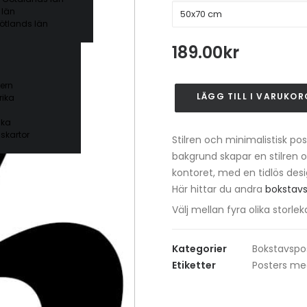
 län
ötlands län
189.00
kr
ern
LÄGG TILL I VARUKOR
ika
Poster
med
ika
bokstaven
skartor
Stilren och minimalistisk pos
B
bakgrund skapar en stilren 
-
kontoret, med en tidlös des
Script
Här hittar du andra
bokstavs
stil
mängd
Välj mellan fyra olika stor
Kategorier
Bokstavspo
Etiketter
Posters me