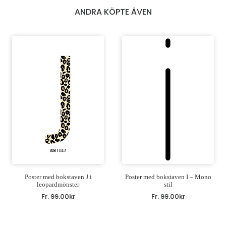
ANDRA KÖPTE ÄVEN
Poster med bokstaven J i
Poster med bokstaven I – Mono
leopardmönster
stil
Fr.
99.00
kr
Fr.
99.00
kr