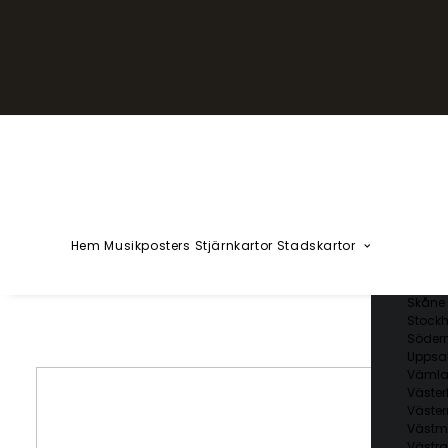
YZÅÄÖ
Kärlekska
Huvudstä
Svenska 
Blekin
Dalarn
Gotlan
Gävleb
Hallan
Jämtl
Jönköp
Hem
Musikposters
Stjärnkartor
Stadskartor
Kalmar
Kronob
Norrbo
Skåne 
Stockh
Söder
Uppsal
Vämla
Väster
Väster
Västm
Västra