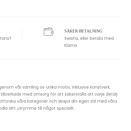
SÄKER BETALNING
stans?
Swisha, eller betala med
Klarna
igenom vår samling av unika motiv, inklusive konstverk,
h tillverkade med omsorg för att säkerställa att varje detalj
 Utforska våra kategorier och skapa din egen stil med våra
dla ditt utrymme till något speciellt.