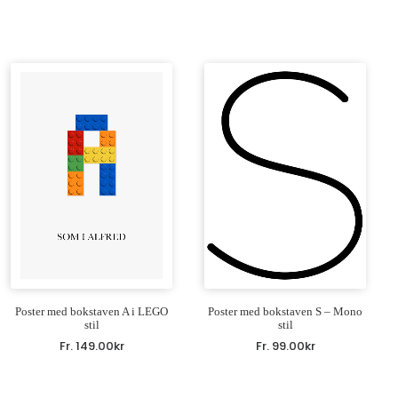
Poster med bokstaven A i LEGO
Poster med bokstaven S – Mono
stil
stil
Fr.
149.00
kr
Fr.
99.00
kr