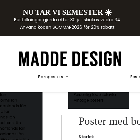
NU TAR VI SEMESTER ☀️
rtor
Beställningar gjorda efter 30 juli skickas vecka 34
der
Använd koden SOMMAR2026 för 20% rabatt
städer
ge län
as län
ds län
orgs län
ds län
ands län
Akvarellposters
ings län
Illustrerade djur
Barnposters
Post
 län
Kunskapsposters
ergs län
Namnposter
ttens län
Patentposters
län
Personlig födelsetavla
olms län
Vintage posters
manlands län
a län
nds län
Poster med bo
bottens län
norrlands län
anlands län
Storlek
 Götalands län