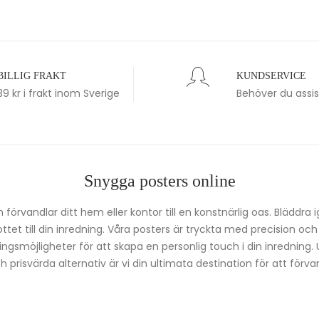
BILLIG FRAKT
KUNDSERVICE
39 kr i frakt inom Sverige
Behöver du assi
Snygga posters online
förvandlar ditt hem eller kontor till en konstnärlig oas. Bläddra 
kottet till din inredning. Våra posters är tryckta med precision oc
ingsmöjligheter för att skapa en personlig touch i din inredning.
prisvärda alternativ är vi din ultimata destination för att förvan