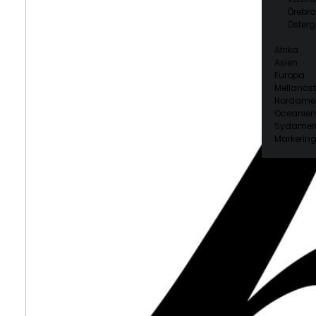
Örebro
Österg
Afrika
Asien
Europa
Mellanöst
Nordamer
Oceanien
Sydamer
Markering