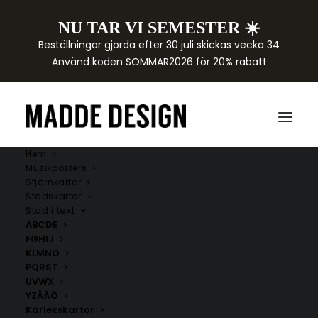
NU TAR VI SEMESTER ☀️
Beställningar gjorda efter 30 juli skickas vecka 34
Använd koden SOMMAR2026 för 20% rabatt
Hem
Musikposters
Stjärnkartor
Stadskartor
Stad i text
ABCDE
FGHIJ
KLMNO
PQRST
UVWX
YZÅÄÖ
Kärlekskartor