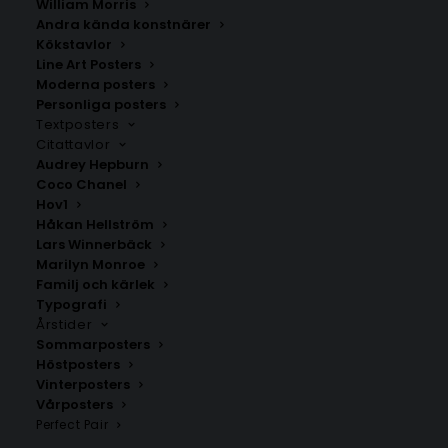
William Morris
Andra kända konstnärer
Kökstavlor
Line Art Posters
Lur
Olsfors
Moderna posters
Personliga posters
Fr.
200.00
kr
Fr.
200.00
kr
Textposters
Citattavlor
Audrey Hepburn
Coco Chanel
Hov1
Håkan Hellström
Lars Winnerbäck
Marilyn Monroe
Familj och kärlek
Typografi
Årstider
Sommarposters
Höstposters
Vinterposters
Vårposters
Skaftö
Bullaren
Perfect Pair
Fr.
200.00
kr
Fr.
200.00
kr