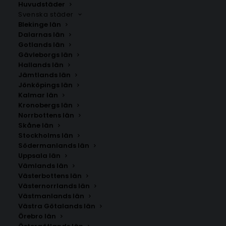
Huvudstäder
Svenska städer
Blekinge län
Dalarnas län
Gotlands län
Gävleborgs län
Hallands län
Jämtlands län
Jönköpings län
Kalmar län
Kronobergs län
Norrbottens län
Skåne län
Stockholms län
Södermanlands län
Uppsala län
Vämlands län
Brättingstorp
Västerbottens län
Västernorrlands län
Västmanlands län
Storlek
Västra Götalands län
Örebro län