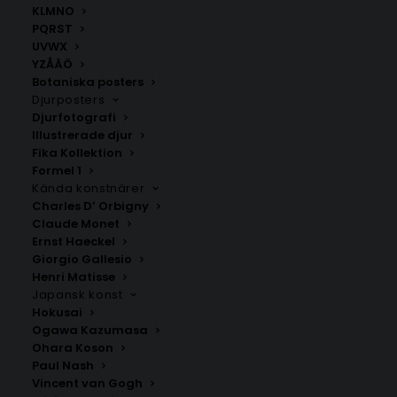
KLMNO
PQRST
UVWX
YZÅÄÖ
Botaniska posters
Djurposters
Djurfotografi
Illustrerade djur
Fika Kollektion
Formel 1
Tuve
Lunden
Kända konstnärer
Fr.
200.00
kr
Fr.
200.00
kr
Charles D’ Orbigny
Claude Monet
Ernst Haeckel
Giorgio Gallesio
Henri Matisse
Japansk konst
Hokusai
Ogawa Kazumasa
Ohara Koson
Paul Nash
Vincent van Gogh