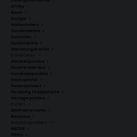
Östergötlands län
350.00
kr
Afrika
Asien
Europa
LÄGG TILL I VARUKORG
Mellanöstern
Nordamerika
Oceanien
Handritad karta över Brättingstorp i
Västra Götalands
Sydamerika
län
.
Markeringskartor
Barnposters
Välj mellan fyra olika storlekar: 50×70 cm, 40×50 cm,
Akvarellposters
30×40 cm och 21×30 cm.
Illustrerade djur
Kunskapsposters
Namnposter
Marks kommun
,
Västra Götalands län
Patentposters
Personlig födelsetavla
Vintage posters
ANDRA KÖPTE ÄVEN
Posters
Abstrakta motiv
Bauhaus
Bokstavsposters
ABCDE
FGHIJ