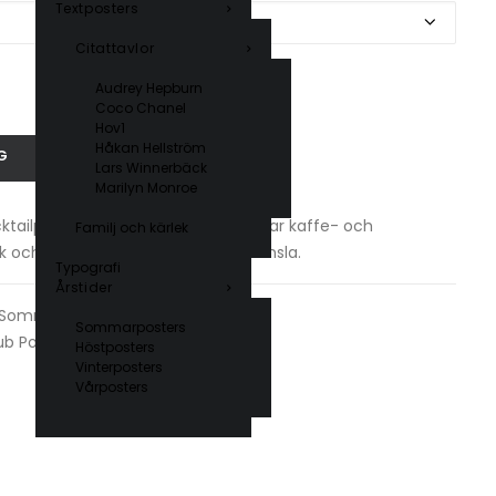
Textposters
Citattavlor
Audrey Hepburn
Coco Chanel
Hov1
Håkan Hellström
G
Lars Winnerbäck
Marilyn Monroe
ktailposter i retrodesign som förenar kaffe- och
Familj och kärlek
kök och hemmabar för en trendig känsla.
Typografi
Årstider
Sommarposters
,
Typografi
Sommarposters
ub Posters
Höstposters
Vinterposters
Vårposters