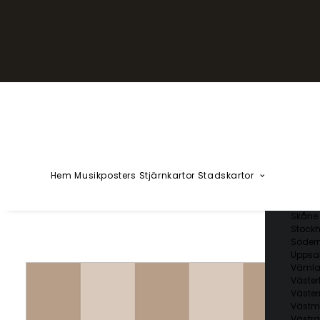
YZÅÄÖ
Kärlekska
Huvudstä
Svenska 
Blekin
Dalarn
Gotlan
Gävleb
Hallan
Jämtl
Jönköp
Hem
Musikposters
Stjärnkartor
Stadskartor
Kalmar
Kronob
Norrbo
Skåne 
Stockh
Söder
Uppsal
Vämla
Väster
Väster
Västm
Västra