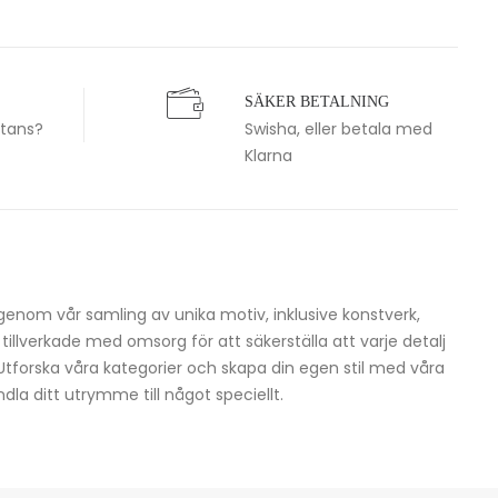
SÄKER BETALNING
stans?
Swisha, eller betala med
Klarna
igenom vår samling av unika motiv, inklusive konstverk,
h tillverkade med omsorg för att säkerställa att varje detalj
 Utforska våra kategorier och skapa din egen stil med våra
dla ditt utrymme till något speciellt.