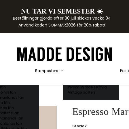
NU TAR VI SEMESTER ☀️
rtor
Beställningar gjorda efter 30 juli skickas vecka 34
der
Använd koden SOMMAR2026 för 20% rabatt
städer
ge län
as län
ds län
orgs län
ds län
ands län
Akvarellposters
ings län
Illustrerade djur
Barnposters
Post
 län
Kunskapsposters
ergs län
Namnposter
ttens län
Patentposters
län
Personlig födelsetavla
olms län
Vintage posters
manlands län
a län
nds län
Espresso Mart
bottens län
norrlands län
anlands län
Storlek
 Götalands län