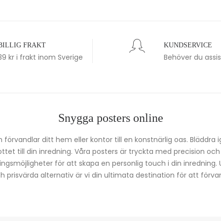
BILLIG FRAKT
KUNDSERVICE
39 kr i frakt inom Sverige
Behöver du assi
Snygga posters online
förvandlar ditt hem eller kontor till en konstnärlig oas. Bläddra 
kottet till din inredning. Våra posters är tryckta med precision oc
ingsmöjligheter för att skapa en personlig touch i din inredning.
prisvärda alternativ är vi din ultimata destination för att förvan