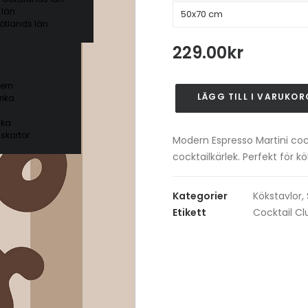
 län
ötlands län
229.00
kr
ern
LÄGG TILL I VARUKOR
ika
Espresso
Martini
ika
Cocktail
skartor
Modern Espresso Martini coc
Poster
cocktailkärlek. Perfekt för 
mängd
Kategorier
Kökstavlor
,
Etikett
Cocktail Cl