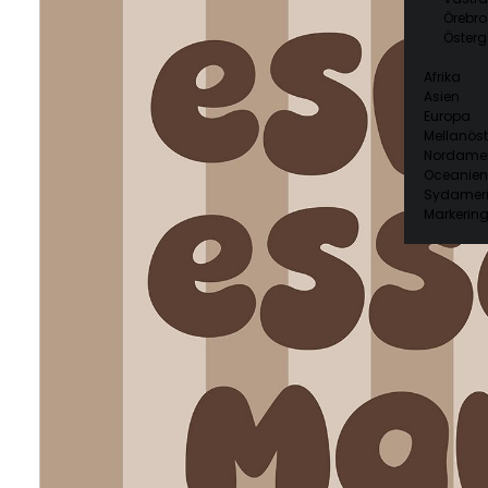
Örebro
Österg
Afrika
Asien
Europa
Mellanöst
Nordamer
Oceanien
Sydamer
Markering