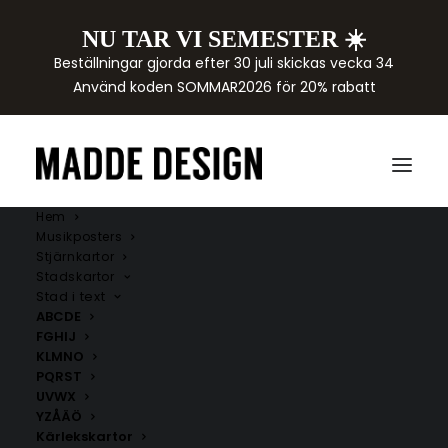
NU TAR VI SEMESTER ☀️
Beställningar gjorda efter 30 juli skickas vecka 34
Använd koden SOMMAR2026 för 20% rabatt
Hem
Musikposters
Stjärnkartor
Stadskartor
Stad i text
ABCDE
FGHIJ
KLMNO
PQRST
UVWX
YZÅÄÖ
Kärlekskartor