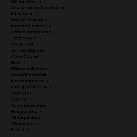
William Morris
Andra kända konstnärer
Kökstavlor
Heidelberg
Berlin
Line Art Posters
Fr.
200.00
kr
Fr.
200.00
kr
Moderna posters
Personliga posters
Textposters
Citattavlor
Audrey Hepburn
Coco Chanel
Hov1
Håkan Hellström
Lars Winnerbäck
Marilyn Monroe
Familj och kärlek
Typografi
Årstider
Sommarposters
Höstposters
Vinterposters
Tyskland
Ulm
Vårposters
Fr.
200.00
kr
Fr.
200.00
kr
Perfect Pair