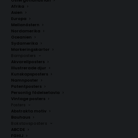
Östergötlands län
350.00
kr
Afrika
Asien
Europa
LÄGG TILL I VARUKORG
Mellanöstern
Nordamerika
Oceanien
Handritad karta över Frankfurt am Main i
Tyskland
.
Sydamerika
Välj mellan fyra olika storlekar: 50×70 cm, 40×50 cm,
Markeringskartor
Barnposters
30×40 cm och 21×30 cm.
Akvarellposters
Illustrerade djur
Tyskland
Kunskapsposters
Namnposter
Patentposters
Personlig födelsetavla
ANDRA KÖPTE ÄVEN
Vintage posters
Posters
Abstrakta motiv
Bauhaus
Bokstavsposters
ABCDE
FGHIJ