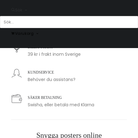
Sök
SNABB LEVERANS
1-2 arbetsdagar
Varukorg
BILLIG FRAKT
39 kr i frakt inom Sverige
KUNDSERVICE
Behöver du assistans?
SÄKER BETALNING
Swisha, eller betala med Klarna
Snygga posters online