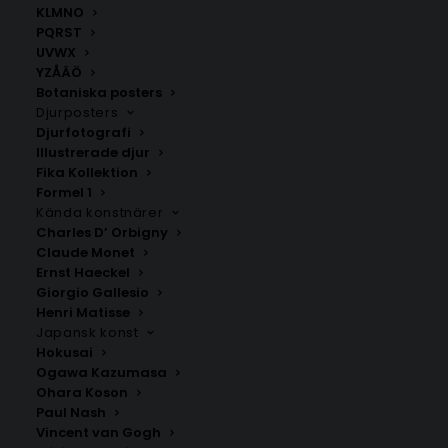
KLMNO
PQRST
UVWX
YZÅÄÖ
Botaniska posters
Djurposters
Djurfotografi
Illustrerade djur
Fika Kollektion
Stuttgart
Hamburg
Formel 1
Fr.
200.00
kr
Fr.
200.00
kr
Kända konstnärer
Charles D’ Orbigny
Claude Monet
Ernst Haeckel
Giorgio Gallesio
Henri Matisse
Japansk konst
Hokusai
Ogawa Kazumasa
Ohara Koson
Paul Nash
Vincent van Gogh