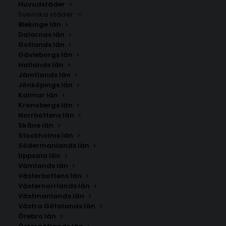
Huvudstäder
Svenska städer
Blekinge län
Dalarnas län
Gotlands län
Gävleborgs län
Hallands län
Jämtlands län
Jönköpings län
Kalmar län
Kronobergs län
Norrbottens län
Skåne län
Stockholms län
Södermanlands län
Uppsala län
Vämlands län
Frankfurt am Main
Västerbottens län
Västernorrlands län
Västmanlands län
Storlek
Västra Götalands län
Örebro län