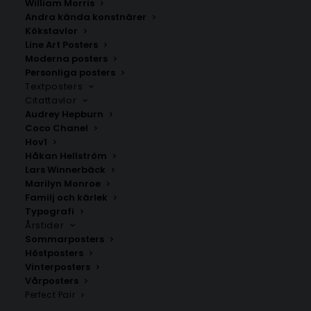
William Morris
Andra kända konstnärer
Kökstavlor
Line Art Posters
Moderna posters
Personliga posters
Vintage Annie Bunny Poster #1
Sarah Dawn Finer –
Textposters
Flowers
Kärleksvisan Musikposter
Citattavlor
Fr.
225.00
kr
Fr.
199.00
kr
Audrey Hepburn
Coco Chanel
Hov1
Håkan Hellström
Lars Winnerbäck
Marilyn Monroe
Familj och kärlek
Typografi
Årstider
Sommarposters
Höstposters
Vinterposters
Vårposters
Perfect Pair