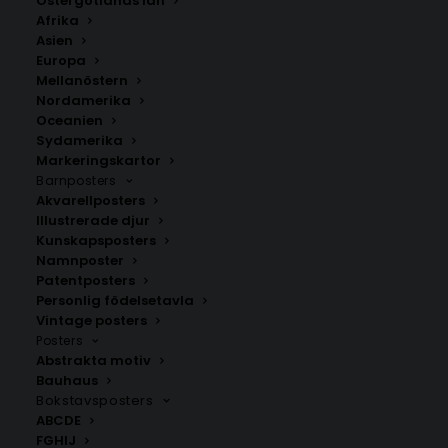
Östergötlands län
Afrika
Line Art Porträtt – Personlig Tavla Familj
Asien
Europa
Storlek
Mellanöstern
Nordamerika
Oceanien
259.00
kr
Sydamerika
Markeringskartor
Barnposters
Barnets namn
Akvarellposters
Illustrerade djur
Kunskapsposters
Namnposter
Patentposters
Födelsedatum
Personlig födelsetavla
Vintage posters
Posters
Abstrakta motiv
Bauhaus
LÄGG TILL I VARUKORG
Bokstavsposters
ABCDE
FGHIJ
”Porträtt Line-art” är en av många stilrena och