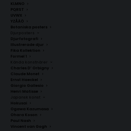
KLMNO
personliga posters som du kan hitta hos Madde
PQRST
Design. Fyll i namn och datum, så fixar vi resten.
UVWX
YZÅÄÖ
Välj mellan fyra olika storlekar: 50×70 cm, 40×50 cm,
Botaniska posters
30×40 cm och 21×30 cm.
Djurposters
Djurfotografi
Illustrerade djur
Barnposters
,
Födelsetavlor
,
Line art
,
Personliga
Fika Kollektion
posters
,
Textposters
Formel 1
Kända konstnärer
Charles D’ Orbigny
Claude Monet
ANDRA KÖPTE ÄVEN
Ernst Haeckel
Giorgio Gallesio
Henri Matisse
Japansk konst
Hokusai
Ogawa Kazumasa
Ohara Koson
Paul Nash
Vincent van Gogh