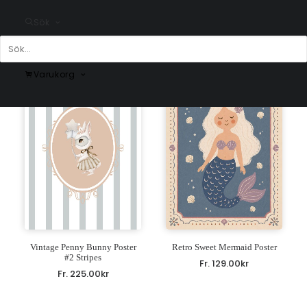
För dig Poster
Winter Bunny Poster
Sök
Fr.
199.00
kr
Fr.
99.00
kr
Varukorg
Vintage Penny Bunny Poster
Retro Sweet Mermaid Poster
#2 Stripes
Fr.
129.00
kr
Fr.
225.00
kr