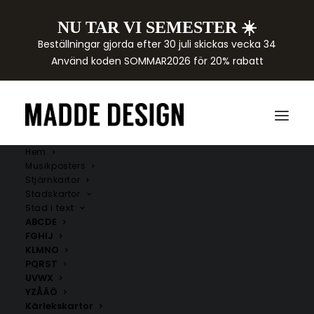
NU TAR VI SEMESTER ☀️
Beställningar gjorda efter 30 juli skickas vecka 34
Använd koden SOMMAR2026 för 20% rabatt
Hem
Musikposters
Stjärnkartor
Stadskartor
Stad i text
ABCDE
FGHIJ
KLMNO
PQRST
UVWX
YZÅÄÖ
Kärlekskartor