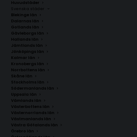
Huvudstäder
Svenska städer
Blekinge län
Dalarnas län
Gotlands län
Gävleborgs län
Hallands län
Jämtlands län
Jönköpings län
Kalmar län
Kronobergs län
Norrbottens län
Skåne län
Stockholms län
Södermanlands län
Uppsala län
Vämlands län
Västerbottens län
Västernorrlands län
Västmanlands län
Västra Götalands län
Örebro län