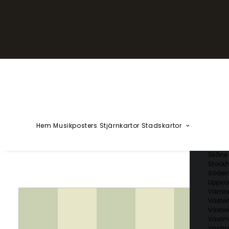
YZÅÄÖ
Kärlekska
Huvudstä
Svenska 
Blekin
Dalarn
Gotlan
Gävleb
Hallan
Jämtl
Jönköp
Hem
Musikposters
Stjärnkartor
Stadskartor
Kalmar
Kronob
Norrbo
Skåne 
Stockh
Söder
Uppsal
Vämla
Väster
Väster
Västm
Västra