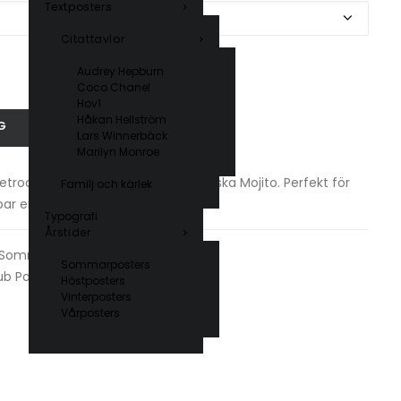
Textposters
Citattavlor
Audrey Hepburn
Coco Chanel
Hov1
Håkan Hellström
G
Lars Winnerbäck
Marilyn Monroe
trodesign, inspirerad av den klassiska Mojito. Perfekt för
Familj och kärlek
bar en somrig touch.
Typografi
Årstider
Sommarposters
,
Typografi
Sommarposters
ub Posters
Höstposters
Vinterposters
Vårposters