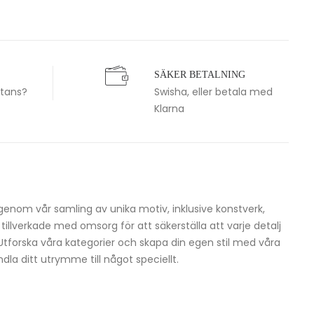
SÄKER BETALNING
stans?
Swisha, eller betala med
Klarna
igenom vår samling av unika motiv, inklusive konstverk,
h tillverkade med omsorg för att säkerställa att varje detalj
 Utforska våra kategorier och skapa din egen stil med våra
dla ditt utrymme till något speciellt.