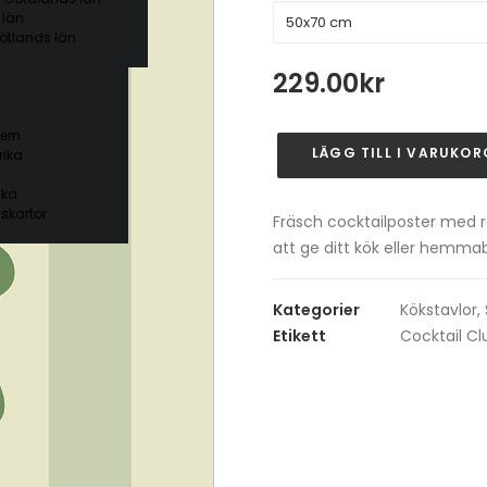
 län
ötlands län
229.00
kr
ern
LÄGG TILL I VARUKOR
ika
Mojito
Cocktail
ika
Poster
skartor
Fräsch cocktailposter med re
mängd
att ge ditt kök eller hemma
Kategorier
Kökstavlor
,
Etikett
Cocktail Cl