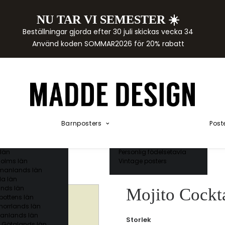
NU TAR VI SEMESTER ☀️
rtor
Beställningar gjorda efter 30 juli skickas vecka 34
der
Använd koden SOMMAR2026 för 20% rabatt
städer
ge län
as län
ds län
orgs län
ds län
ands län
Akvarellposters
ings län
Illustrerade djur
Barnposters
Post
 län
Kunskapsposters
ergs län
Namnposter
ttens län
Patentposters
län
Personlig födelsetavla
olms län
Vintage posters
manlands län
a län
nds län
Mojito Cockta
bottens län
norrlands län
anlands län
Storlek
 Götalands län