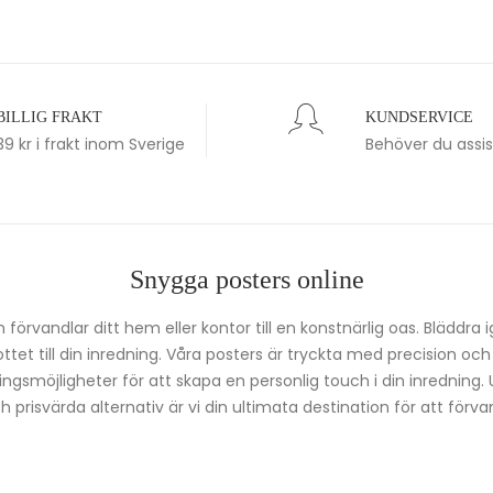
BILLIG FRAKT
KUNDSERVICE
39 kr i frakt inom Sverige
Behöver du assi
Snygga posters online
förvandlar ditt hem eller kontor till en konstnärlig oas. Bläddra 
kottet till din inredning. Våra posters är tryckta med precision oc
ingsmöjligheter för att skapa en personlig touch i din inredning.
prisvärda alternativ är vi din ultimata destination för att förvan