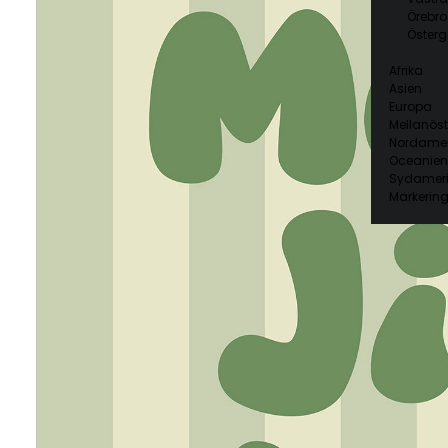
Örebro
Österg
Afrika
Asien
Europa
Mellanöst
Nordamer
Oceanien
Sydamer
Markering