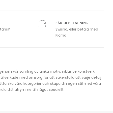
SÄKER BETALNING
stans?
Swisha, eller betala med
Klarna
igenom vår samling av unika motiv, inklusive konstverk,
h tillverkade med omsorg för att säkerställa att varje detalj
 Utforska våra kategorier och skapa din egen stil med våra
dla ditt utrymme till något speciellt.