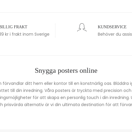
BILLIG FRAKT
KUNDSERVICE
39 kr i frakt inom Sverige
Behöver du assi
Snygga posters online
förvandlar ditt hem eller kontor till en konstnärlig oas. Bläddra 
kottet till din inredning. Våra posters är tryckta med precision oc
ingsmöjligheter för att skapa en personlig touch i din inredning.
prisvärda alternativ är vi din ultimata destination för att förvan