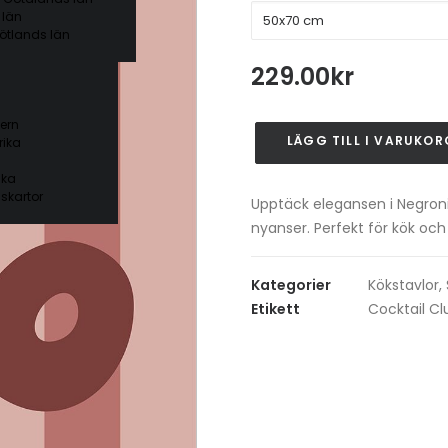
 län
ötlands län
229.00
kr
ern
LÄGG TILL I VARUKOR
ika
Negroni
Cocktail
ika
Poster
skartor
Upptäck elegansen i Negroni
mängd
nyanser. Perfekt för kök oc
Kategorier
Kökstavlor
,
Etikett
Cocktail Cl