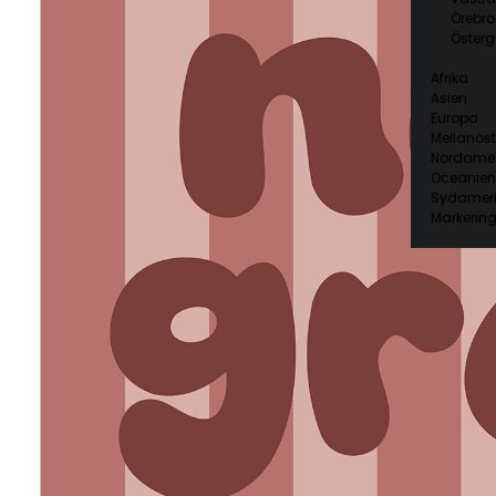
Örebro
Österg
Afrika
Asien
Europa
Mellanöst
Nordamer
Oceanien
Sydamer
Markering