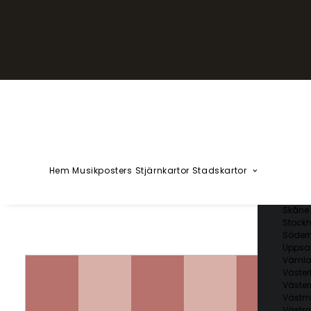
YZÅÄÖ
Kärlekska
Huvudstä
Svenska 
Blekin
Dalarn
Gotlan
Gävleb
Hallan
Jämtl
Jönköp
Hem
Musikposters
Stjärnkartor
Stadskartor
Kalmar
Kronob
Norrbo
Skåne 
Stockh
Söder
Uppsal
Vämla
Väster
Väster
Västm
Västra