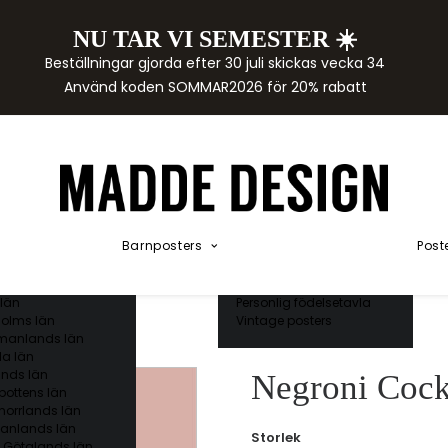
NU TAR VI SEMESTER ☀️
rtor
Beställningar gjorda efter 30 juli skickas vecka 34
der
Använd koden SOMMAR2026 för 20% rabatt
städer
ge län
as län
ds län
orgs län
ds län
ands län
Akvarellposters
ings län
Illustrerade djur
Barnposters
Post
 län
Kunskapsposters
ergs län
Namnposter
ttens län
Patentposters
län
Personlig födelsetavla
olms län
Vintage posters
manlands län
a län
nds län
Negroni Cockt
bottens län
norrlands län
anlands län
Storlek
 Götalands län