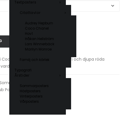
Textposters
Citattavlor
Audrey Hepburn
Coco Chanel
Hov1
Håkan Hellström
G
Lars Winnerbäck
Marilyn Monroe
 Cocktail Poster med retrotypografi och djupa röda
Familj och kärlek
h vardagsrum.
Typografi
Årstider
Sommarposters
,
Typografi
Sommarposters
ub Posters
Höstposters
Vinterposters
Vårposters