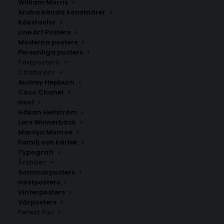
William Morris
Andra kända konstnärer
Kökstavlor
Line Art Posters
Moderna posters
Personliga posters
Textposters
Citattavlor
Audrey Hepburn
Coco Chanel
Poster med bokstaven W –
Retro Cute Panda Poster
Lines stil
Hov1
Fr.
129.00
kr
Fr.
99.00
kr
Håkan Hellström
Lars Winnerbäck
Marilyn Monroe
Familj och kärlek
Typografi
Årstider
Sommarposters
Höstposters
Vinterposters
Vårposters
Perfect Pair