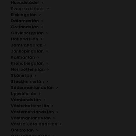
Huvudstäder
Svenska städer
Blekinge län
Dalarnas län
Gotlands län
Gävleborgs län
Hallands län
Jämtlands län
Jönköpings län
Kalmar län
Kronobergs län
Norrbottens län
Skåne län
Stockholms län
Södermanlands län
Uppsala län
Vämlands län
Poster med bokstaven P i leopardmönster
Västerbottens län
Västernorrlands län
Västmanlands län
Storlek
Västra Götalands län
Örebro län