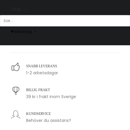
Sök
Poster med bokstaven J –
Poster med bokstaven M i
Mono stil
leopardmönster
Varukorg
Fr.
99.00
kr
Fr.
99.00
kr
SNABB LEVERANS
1-2 arbetsdagar
BILLIG FRAKT
39 kr i frakt inom Sverige
KUNDSERVICE
Behöver du assistans?