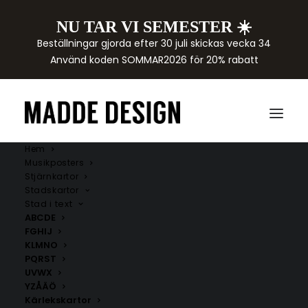
NU TAR VI SEMESTER ☀️
Beställningar gjorda efter 30 juli skickas vecka 34
Använd koden SOMMAR2026 för 20% rabatt
Hem
Musikposters
Stjärnkartor
Stadskartor
Stad i text
ABCDE
FGHIJ
KLMNO
PQRST
UVWX
YZÅÄÖ
Kärlekskartor