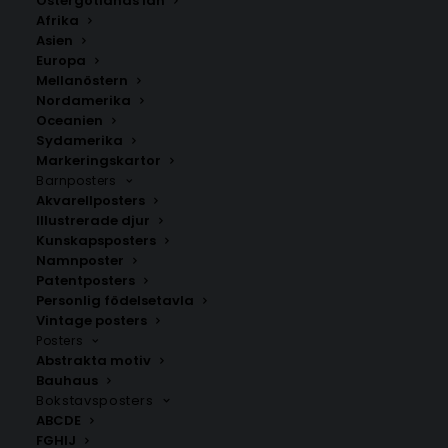
Östergötlands län
99.00
kr
Afrika
Asien
Namn
Europa
Mellanöstern
Nordamerika
Oceanien
Sydamerika
LÄGG TILL I VARUKORG
Markeringskartor
Barnposters
Akvarellposters
Illustrerade djur
Ge barnrummet en personlig touch med vår poster
Kunskapsposters
med namn och bokstaven P i leopardmönster.
Namnposter
Anpassa med namn för en unik väggdekoration.
Patentposters
Personlig födelsetavla
Vintage posters
Barnposters
,
Bokstavsposters
,
Namnposter
,
Posters
Posters
med bokstäver P Q R S T
Abstrakta motiv
Bauhaus
Bokstavsposters
ABCDE
ANDRA KÖPTE ÄVEN
FGHIJ