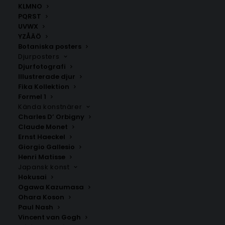
KLMNO
PQRST
UVWX
YZÅÄÖ
Botaniska posters
Djurposters
Djurfotografi
Illustrerade djur
Fika Kollektion
Formel 1
Kända konstnärer
Charles D’ Orbigny
Claude Monet
Ernst Haeckel
Poster med bokstaven O – Serif
Poster med bokstaven A –
Giorgio Gallesio
stil
Script stil
Henri Matisse
Fr.
99.00
kr
Fr.
99.00
kr
Japansk konst
Hokusai
Ogawa Kazumasa
Ohara Koson
Paul Nash
Vincent van Gogh