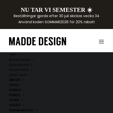
NU TAR VI SEMESTER ☀️
Beställningar gjorda efter 30 juli skickas vecka 34
Använd koden SOMMAR2026 för 20% rabatt
Hem
Musikposters
Stjärnkartor
Stadskartor
Stad i text
ABCDE
FGHIJ
KLMNO
PQRST
UVWX
YZÅÄÖ
Kärlekskartor