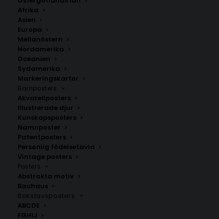
Östergötlands län
229.00
kr
Afrika
Asien
Europa
LÄGG TILL I VARUKORG
Mellanöstern
Nordamerika
Oceanien
Retro Bunny Portrait Poster är en söt och charmig
Sydamerika
kaninillustration perfekt för barnrum. Finns i flera
Markeringskartor
storlekar och inspirerar till lek och fantasi.
Barnposters
Akvarellposters
Illustrerade djur
Barnposters
,
Illustrerade djur
Kunskapsposters
Namnposter
Patentposters
Personlig födelsetavla
ANDRA KÖPTE ÄVEN
Vintage posters
Posters
Abstrakta motiv
Bauhaus
Bokstavsposters
ABCDE
FGHIJ