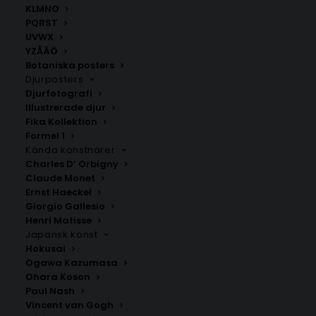
KLMNO
PQRST
UVWX
YZÅÄÖ
Botaniska posters
Djurposters
Djurfotografi
Illustrerade djur
Retro Monkey Jungle Poster
Winter Bear Poster
Fika Kollektion
Formel 1
Fr.
129.00
kr
Fr.
99.00
kr
Kända konstnärer
Charles D’ Orbigny
Claude Monet
Ernst Haeckel
Giorgio Gallesio
Henri Matisse
Japansk konst
Hokusai
Ogawa Kazumasa
Ohara Koson
Paul Nash
Vincent van Gogh