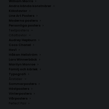
William Morris
Andra kända konstnärer
Kökstavlor
Line Art Posters
Poster med bokstaven T i
Pink Floral Bow Poster
LEGO stil
Moderna posters
Fr.
149.00
kr
Personliga posters
Fr.
149.00
kr
Textposters
Citattavlor
Audrey Hepburn
Coco Chanel
Hov1
Håkan Hellström
Lars Winnerbäck
Marilyn Monroe
Familj och kärlek
Typografi
Årstider
Sommarposters
Höstposters
Vinterposters
Vårposters
Poster med bokstaven O i
Pastell Drömval
Perfect Pair
leopardmönster
Fr.
99.00
kr