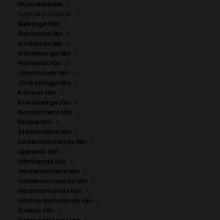
Huvudstäder
Svenska städer
Blekinge län
Dalarnas län
Gotlands län
Gävleborgs län
Hallands län
Jämtlands län
Jönköpings län
Kalmar län
Kronobergs län
Norrbottens län
Skåne län
Stockholms län
Södermanlands län
Uppsala län
Vämlands län
Retro Bunny Portrait Poster
Västerbottens län
Västernorrlands län
Västmanlands län
Storlek
Västra Götalands län
Örebro län