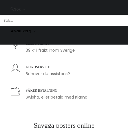
Sök
SNABB LEVERANS
1-2 arbetsdagar
Varukorg
BILLIG FRAKT
39 kr i frakt inom Sverige
KUNDSERVICE
Behöver du assistans?
SÄKER BETALNING
Swisha, eller betala med Klarna
Snygga posters online