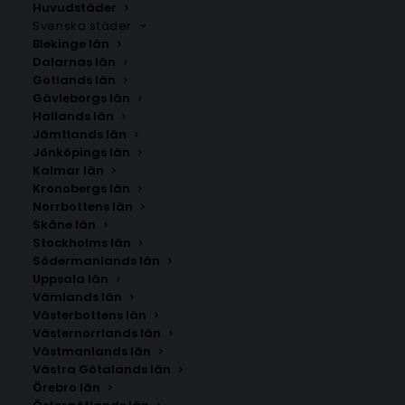
Huvudstäder
Svenska städer
Blekinge län
Dalarnas län
Gotlands län
Gävleborgs län
Hallands län
Jämtlands län
Jönköpings län
Kalmar län
Kronobergs län
Norrbottens län
Skåne län
Stockholms län
Södermanlands län
Uppsala län
Vämlands län
Sörby
Västerbottens län
Västernorrlands län
Västmanlands län
Storlek
Västra Götalands län
Örebro län