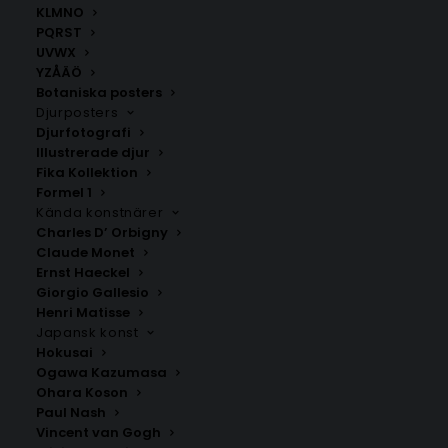
KLMNO
PQRST
UVWX
YZÅÄÖ
Botaniska posters
Djurposters
Djurfotografi
Illustrerade djur
Fika Kollektion
Gunnarsbo
Hyttebo
Formel 1
Fr.
200.00
kr
Fr.
200.00
kr
Kända konstnärer
Charles D’ Orbigny
Claude Monet
Ernst Haeckel
Giorgio Gallesio
Henri Matisse
Japansk konst
Hokusai
Ogawa Kazumasa
Ohara Koson
Paul Nash
Vincent van Gogh