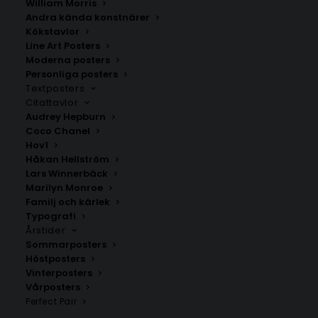
William Morris
Andra kända konstnärer
Kökstavlor
Sörforsa
Sunnanås
Line Art Posters
Fr.
200.00
kr
Fr.
200.00
kr
Moderna posters
Personliga posters
Textposters
Citattavlor
Audrey Hepburn
Coco Chanel
Hov1
Håkan Hellström
Lars Winnerbäck
Marilyn Monroe
Familj och kärlek
Typografi
Årstider
Sommarposters
Höstposters
Vinterposters
Ljusdal
Skridsvik
Vårposters
Fr.
200.00
kr
Fr.
200.00
kr
Perfect Pair