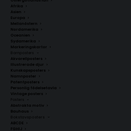
Östergötlands län
350.00
kr
Afrika
Asien
Europa
LÄGG TILL I VARUKORG
Mellanöstern
Nordamerika
Oceanien
Handritad karta över Sörby i
Gävleborgs län
.
Sydamerika
Välj mellan fyra olika storlekar: 50×70 cm, 40×50 cm,
Markeringskartor
Barnposters
30×40 cm och 21×30 cm.
Akvarellposters
Illustrerade djur
Gävle kommun
,
Gävleborgs län
Kunskapsposters
Namnposter
Patentposters
Personlig födelsetavla
ANDRA KÖPTE ÄVEN
Vintage posters
Posters
Abstrakta motiv
Bauhaus
Bokstavsposters
ABCDE
FGHIJ