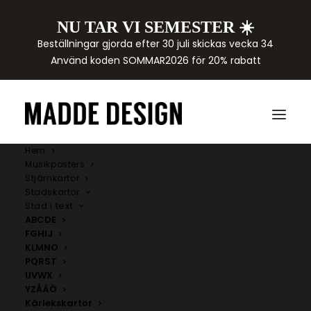
NU TAR VI SEMESTER ☀️
Beställningar gjorda efter 30 juli skickas vecka 34
Använd koden SOMMAR2026 för 20% rabatt
Hem
Musikposters
Stjärnkartor
Stadskartor
Stad i text
ABCDE
FGHIJ
KLMNO
PQRST
UVWX
YZÅÄÖ
Kärlekskartor