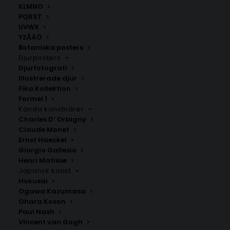
KLMNO
PQRST
UVWX
YZÅÄÖ
Botaniska posters
Djurposters
Djurfotografi
Illustrerade djur
Fika Kollektion
Formel 1
Kända konstnärer
Charles D’ Orbigny
Hofors
Iggesund
Claude Monet
Fr.
200.00
kr
Fr.
200.00
kr
Ernst Haeckel
Giorgio Gallesio
Henri Matisse
Japansk konst
Hokusai
Ogawa Kazumasa
Ohara Koson
Paul Nash
Vincent van Gogh