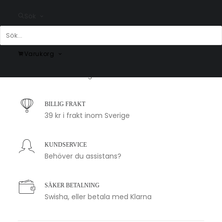
Fr.
200.00
kr
Fr.
200.00
kr
Sök
Varukorg
SNABB LEVERANS
1-2 arbetsdagar
BILLIG FRAKT
39 kr i frakt inom Sverige
KUNDSERVICE
Behöver du assistans?
SÄKER BETALNING
Swisha, eller betala med Klarna