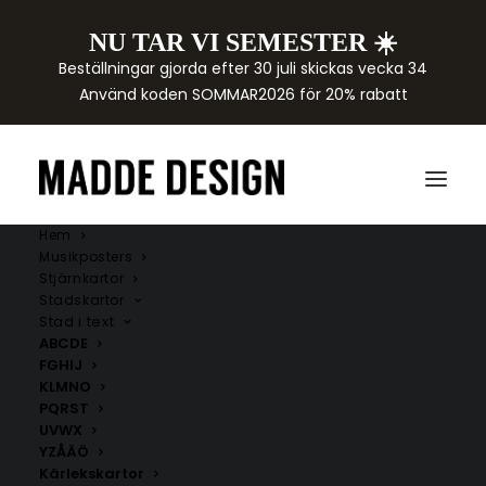
NU TAR VI SEMESTER ☀️
Beställningar gjorda efter 30 juli skickas vecka 34
Använd koden SOMMAR2026 för 20% rabatt
Hem
Musikposters
Stjärnkartor
Stadskartor
Stad i text
ABCDE
FGHIJ
KLMNO
PQRST
UVWX
YZÅÄÖ
Kärlekskartor