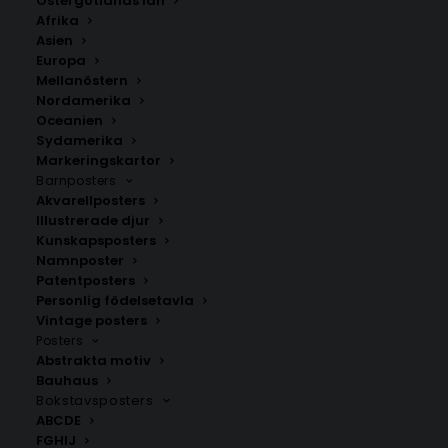
Östergötlands län
Stil
Afrika
Asien
350.00
kr
Europa
Mellanöstern
Nordamerika
Oceanien
LÄGG TILL I VARUKORG
Sydamerika
Markeringskartor
Barnposters
Handritad karta över Strömsbruk i
Hälsingland
.
Akvarellposters
Välj mellan fyra olika storlekar: 50×70 cm, 40×50 cm,
Illustrerade djur
30×40 cm och 21×30 cm.
Kunskapsposters
Namnposter
Patentposters
Gävleborgs län
,
Nordanstigs kommun
Personlig födelsetavla
Vintage posters
Posters
Abstrakta motiv
ANDRA KÖPTE ÄVEN
Bauhaus
Bokstavsposters
ABCDE
FGHIJ