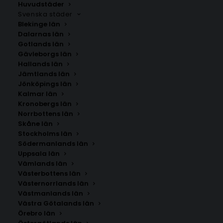
Huvudstäder
Svenska städer
Blekinge län
Dalarnas län
Gotlands län
Gävleborgs län
Hallands län
Jämtlands län
Jönköpings län
Kalmar län
Kronobergs län
Norrbottens län
Skåne län
Stockholms län
Södermanlands län
Uppsala län
Vämlands län
Strömsbruk
Västerbottens län
Västernorrlands län
Västmanlands län
Storlek
Västra Götalands län
Örebro län