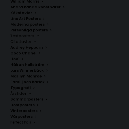
William Morris
Andra kända konstnärer
Kökstavlor
Line Art Posters
Moderna posters
Personliga posters
Växbo
Sandvik
Textposters
Fr.
200.00
kr
Fr.
200.00
kr
Citattavlor
Audrey Hepburn
Coco Chanel
Hov1
Håkan Hellström
Lars Winnerbäck
Marilyn Monroe
Familj och kärlek
Typografi
Årstider
Sommarposters
Höstposters
Vinterposters
Vårposters
Perfect Pair
Ölbo
Storsand