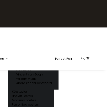
Fika Kollektion
Formel 1
Kända konstnärer
Charles D’ Orbigny
Claude Monet
Ernst Haeckel
Giorgio Gallesio
Henri Matisse
Japansk konst
Hokusai
Ogawa Kazumasa
ers
Perfect Pair
Ohara Koson
Paul Nash
Vincent van Gogh
William Morris
Andra kända konstnärer
Kökstavlor
Line Art Posters
Moderna posters
Personliga posters