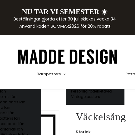
NU TAR VI SEMESTER ☀️
rtor
Beställningar gjorda efter 30 juli skickas vecka 34
der
Använd koden SOMMAR2026 för 20% rabatt
städer
ge län
as län
ds län
orgs län
ds län
ands län
Akvarellposters
ings län
Illustrerade djur
Barnposters
Post
 län
Kunskapsposters
ergs län
Namnposter
ttens län
Patentposters
län
Personlig födelsetavla
olms län
Vintage posters
manlands län
a län
nds län
Väckelsång
bottens län
norrlands län
anlands län
Storlek
 Götalands län