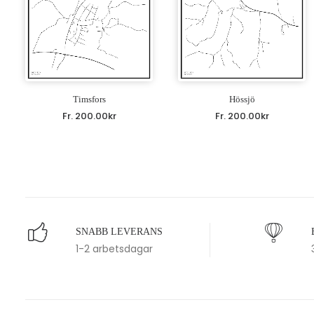
Timsfors
Hössjö
Fr.
200.00
kr
Fr.
200.00
kr
SNABB LEVERANS
1-2 arbetsdagar