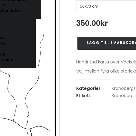
 län
ötlands län
350.00
kr
ern
LÄGG TILL I VARUKOR
ika
Väckelsång
mängd
ika
skartor
Handritad karta över Väckel
Välj mellan fyra olika stor
Kategorier
Kronobergs
Etikett
Kronobergs