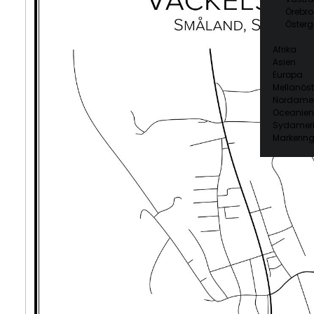
Örebro
Österg
Afrika
Asien
Europa
Mellanöst
Nordamer
Oceanien
Sydamer
Markering