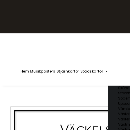
YZÅÄÖ
Kärlekska
Huvudstä
Svenska 
Blekin
Dalarn
Gotlan
Gävleb
Hallan
Jämtl
Jönköp
Hem
Musikposters
Stjärnkartor
Stadskartor
Kalmar
Kronob
Norrbo
Skåne 
Stockh
Söder
Uppsal
Vämla
Väster
Väster
Västm
Västra