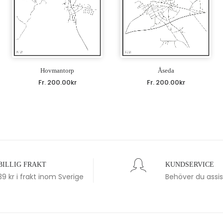
Hovmantorp
Åseda
Fr.
200.00
kr
Fr.
200.00
kr
BILLIG FRAKT
KUNDSERVICE
39 kr i frakt inom Sverige
Behöver du assi