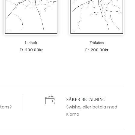
Lidhult
Fridafors
Fr.
200.00
kr
Fr.
200.00
kr
SÄKER BETALNING
stans?
Swisha, eller betala med
Klarna