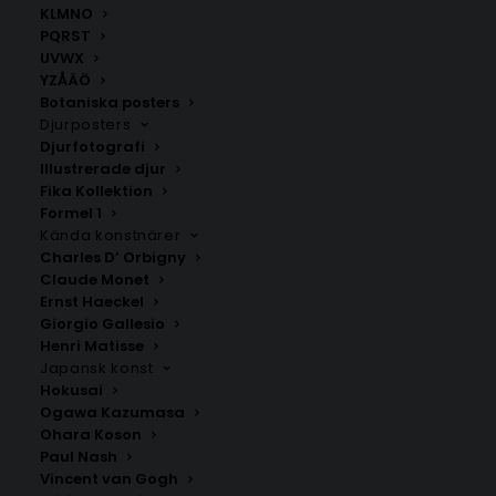
KLMNO
PQRST
UVWX
YZÅÄÖ
Botaniska posters
Djurposters
Djurfotografi
Illustrerade djur
Fika Kollektion
Lenhovda
Hölminge
Formel 1
Fr.
200.00
kr
Fr.
200.00
kr
Kända konstnärer
Charles D’ Orbigny
Claude Monet
Ernst Haeckel
Giorgio Gallesio
Henri Matisse
Japansk konst
Hokusai
Ogawa Kazumasa
Ohara Koson
Paul Nash
Vincent van Gogh