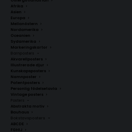
Östergötlands län
350.00
kr
Afrika
Asien
Europa
LÄGG TILL I VARUKORG
Mellanöstern
Nordamerika
Oceanien
Handritad karta över Vislanda i
Småland
.
Sydamerika
Välj mellan fyra olika storlekar: 50×70 cm, 40×50 cm,
Markeringskartor
Barnposters
30×40 cm och 21×30 cm.
Akvarellposters
Illustrerade djur
Alvesta kommun
,
Kronobergs län
Kunskapsposters
Namnposter
Patentposters
Personlig födelsetavla
ANDRA KÖPTE ÄVEN
Vintage posters
Posters
Abstrakta motiv
Bauhaus
Bokstavsposters
ABCDE
FGHIJ