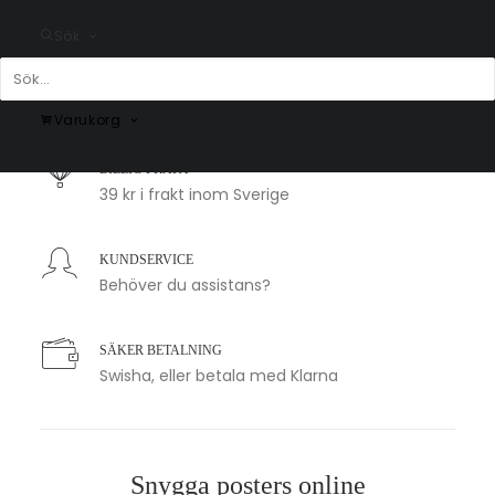
Sök
SNABB LEVERANS
1-2 arbetsdagar
Varukorg
BILLIG FRAKT
39 kr i frakt inom Sverige
KUNDSERVICE
Behöver du assistans?
SÄKER BETALNING
Swisha, eller betala med Klarna
Snygga posters online