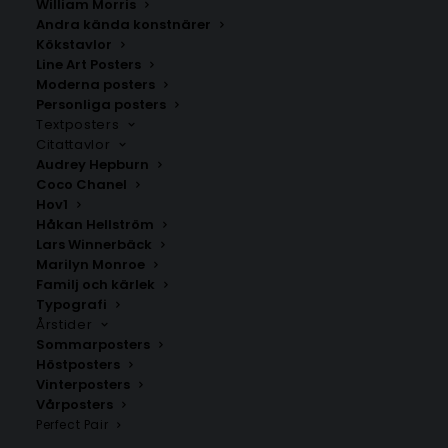
William Morris
Andra kända konstnärer
Kökstavlor
Kärlekskarta över Götaland
Ljungby
Line Art Posters
Fr.
200.00
kr
Fr.
200.00
kr
Moderna posters
Personliga posters
Textposters
Citattavlor
Audrey Hepburn
Coco Chanel
Hov1
Håkan Hellström
Lars Winnerbäck
Marilyn Monroe
Familj och kärlek
Typografi
Årstider
Sommarposters
Höstposters
Vinterposters
Hovshaga
Tingsryd
Vårposters
Fr.
200.00
kr
Fr.
200.00
kr
Perfect Pair