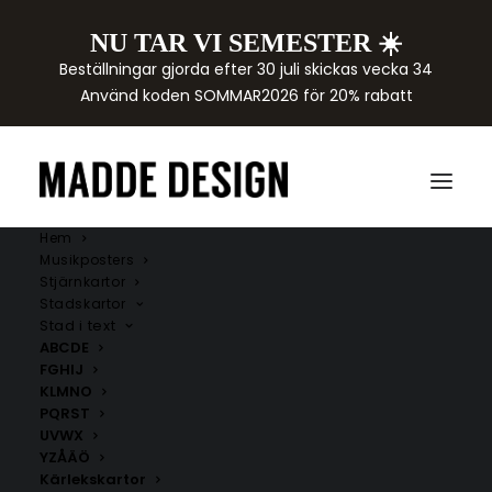
NU TAR VI SEMESTER ☀️
Beställningar gjorda efter 30 juli skickas vecka 34
Använd koden SOMMAR2026 för 20% rabatt
Hem
Musikposters
Stjärnkartor
Stadskartor
Stad i text
ABCDE
FGHIJ
KLMNO
PQRST
UVWX
YZÅÄÖ
Kärlekskartor