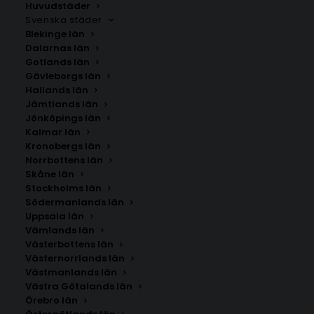
Huvudstäder
Svenska städer
Blekinge län
Dalarnas län
Gotlands län
Gävleborgs län
Hallands län
Jämtlands län
Jönköpings län
Kalmar län
Kronobergs län
Norrbottens län
Skåne län
Stockholms län
Södermanlands län
Uppsala län
Vämlands län
Vislanda
Västerbottens län
Västernorrlands län
Västmanlands län
Storlek
Västra Götalands län
Örebro län