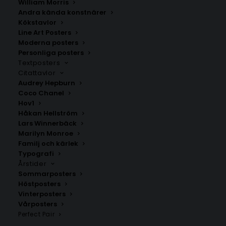
William Morris
William Morris Fruit Pattern
William Morris
Andra kända konstnärer
Chrysanthemum
Fr.
99.00
kr
Kökstavlor
Fr.
99.00
kr
Line Art Posters
Moderna posters
Personliga posters
Textposters
Citattavlor
Audrey Hepburn
Coco Chanel
Hov1
Håkan Hellström
Lars Winnerbäck
Marilyn Monroe
Familj och kärlek
Typografi
Årstider
Sommarposters
William Morris #6 Kalender för
William Morris #1 Kalender för
Höstposters
2026
2026
Vinterposters
Fr.
199.00
kr
Fr.
199.00
kr
Vårposters
Perfect Pair