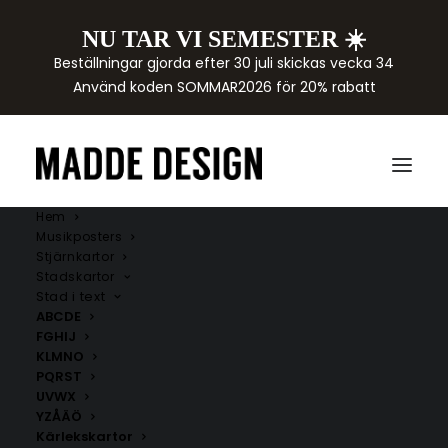
NU TAR VI SEMESTER ☀️
Beställningar gjorda efter 30 juli skickas vecka 34
Använd koden SOMMAR2026 för 20% rabatt
Hem
Musikposters
Stjärnkartor
Stadskartor
Stad i text
ABCDE
FGHIJ
KLMNO
PQRST
UVWX
YZÅÄÖ
Kärlekskartor