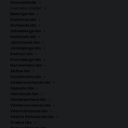
Huvudstäder
Svenska städer
Blekinge län
Dalarnas län
Gotlands län
Gävleborgs län
Hallands län
Jämtlands län
Jönköpings län
Kalmar län
Kronobergs län
Norrbottens län
Skåne län
Stockholms län
Södermanlands län
Uppsala län
Vämlands län
Västerbottens län
Västernorrlands län
Västmanlands län
Västra Götalands län
Örebro län