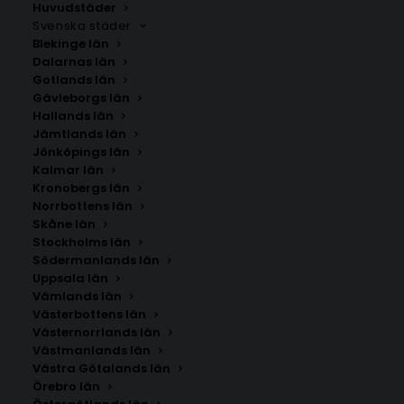
Huvudstäder
Svenska städer
Blekinge län
Dalarnas län
Gotlands län
Gävleborgs län
Hallands län
Jämtlands län
Jönköpings län
Kalmar län
Kronobergs län
Norrbottens län
Skåne län
Stockholms län
Södermanlands län
Uppsala län
Vämlands län
Västerbottens län
Västernorrlands län
Västmanlands län
Västra Götalands län
Örebro län