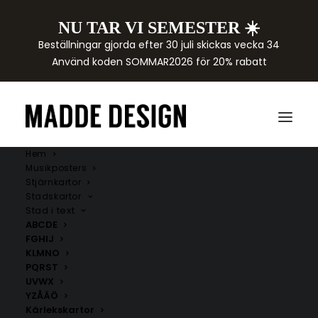
NU TAR VI SEMESTER ☀️
Beställningar gjorda efter 30 juli skickas vecka 34
Använd koden SOMMAR2026 för 20% rabatt
Hem
Musikposters
Stjärnkartor
Stadskartor
Stad i text
ABCDE
FGHIJ
KLMNO
PQRST
UVWX
YZÅÄÖ
Kärlekskartor