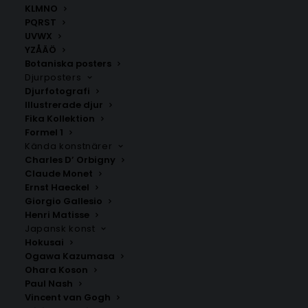
KLMNO
Här
kan du hitta fler fina kalendrar för 2026.
PQRST
UVWX
YZÅÄÖ
Kalender
,
William Morris
Botaniska posters
Djurposters
Djurfotografi
ANDRA KÖPTE ÄVEN
Illustrerade djur
Fika Kollektion
Formel 1
Kända konstnärer
Charles D’ Orbigny
Claude Monet
Ernst Haeckel
Giorgio Gallesio
Henri Matisse
Japansk konst
Hokusai
Ogawa Kazumasa
Ohara Koson
Paul Nash
Vincent van Gogh