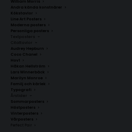
William Morris
William Morris #5 Kalender för
William Morris
Andra kända konstnärer
2026
Chrysanthemum
Kökstavlor
Fr.
199.00
kr
Fr.
99.00
kr
Line Art Posters
Moderna posters
Personliga posters
Textposters
Citattavlor
Audrey Hepburn
Coco Chanel
Hov1
Håkan Hellström
Lars Winnerbäck
Marilyn Monroe
Familj och kärlek
Typografi
Årstider
Sommarposters
William Morris Marigold
William Morris #1 Kalender för
Höstposters
2026
Fr.
99.00
kr
Vinterposters
Fr.
199.00
kr
Vårposters
Perfect Pair