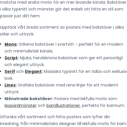
matcha med andra motiv för en mer levande känsla. Bokstäver
i olika typsnitt och mönster gör det enkelt att hitta en stil som
passar just ditt hem.
Upptäck vårt breda sortiment av posters med bokstäver i olika
stilar och uttryck:
Mono
:
Stilrena bokstäver i svartvitt – perfekt för en modern
och minimalistisk känsla.
Script
:
Mjuka, handskrivna bokstäver som ger ett personligt
och elegant uttryck.
Serif
och
Elegant
:
Klassiska typsnitt för en tidlös och exklusiv
look.
Lines
:
Grafiska bokstäver med rena linjer för ett modernt
uttryck.
Mönstrade bokstäver:
Posters med lekfulla motiv som
leopardmönster
och
barnillustrationer
, perfekta för barnrum.
Utforska vårt sortiment och hitta posters som lyfter din
inredning, från minimalistiska designer till lekfulla motiv för barn.