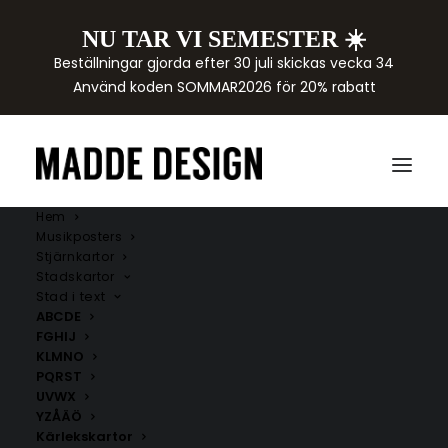
NU TAR VI SEMESTER ☀️
Beställningar gjorda efter 30 juli skickas vecka 34
Använd koden SOMMAR2026 för 20% rabatt
Hem
Musikposters
Stjärnkartor
Stadskartor
Stad i text
ABCDE
Posters med
FGHIJ
KLMNO
PQRST
bokstäver Y Z Å Ä Ö
UVWX
YZÅÄÖ
Upptäck posters med bokstäver Y Z Å Ä Ö. Perfekta
Kärlekskartor