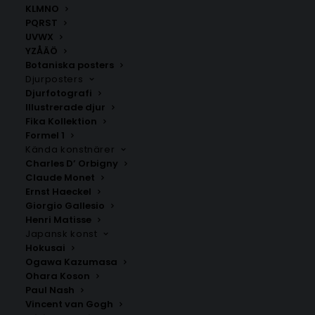
KLMNO
PQRST
Poster med bokstaven Ö
Poster med bokstaven Ö
UVWX
– Elegant stil
– Lines stil
YZÅÄÖ
Fr.
99.00
kr
Fr.
99.00
kr
Botaniska posters
Djurposters
Djurfotografi
Illustrerade djur
Fika Kollektion
Formel 1
Kända konstnärer
Charles D’ Orbigny
Claude Monet
Ernst Haeckel
Giorgio Gallesio
Henri Matisse
Japansk konst
Poster med bokstaven Ö
Bokstaven Ö script
Hokusai
– Mono stil
Fr.
99.00
kr
Ogawa Kazumasa
Fr.
99.00
kr
Ohara Koson
Paul Nash
Vincent van Gogh