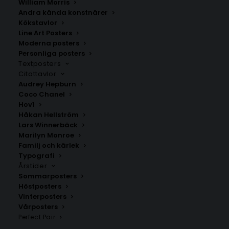
William Morris
Andra kända konstnärer
Kökstavlor
Line Art Posters
Moderna posters
Personliga posters
Textposters
Citattavlor
Audrey Hepburn
Coco Chanel
Poster med bokstaven Ö
Hov1
– Serif stil
Håkan Hellström
Fr.
99.00
kr
Lars Winnerbäck
Marilyn Monroe
Familj och kärlek
Typografi
Årstider
Sommarposters
Höstposters
Vinterposters
Vårposters
1
2
Perfect Pair