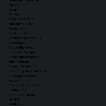
Östergötlands län
Afrika
Asien
Europa
Mellanöstern
Nordamerika
Oceanien
Sydamerika
Markeringskartor
Barnposters
Akvarellposters
Poster med bokstaven Ä
Poster med bokstaven Ö
– Serif stil
i leopardmönster
Illustrerade djur
Fr.
99.00
kr
Fr.
99.00
kr
Kunskapsposters
Namnposter
Patentposters
Personlig födelsetavla
Vintage posters
Posters
Abstrakta motiv
Bauhaus
Bokstavsposters
ABCDE
FGHIJ