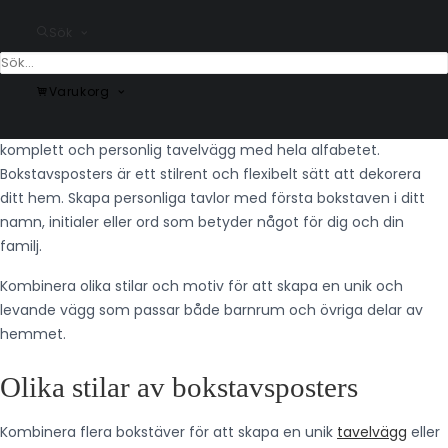
Sök
Komplett alfabet med bokstäver Y–Ö
Varukorg
Här hittar du posters med bokstäverna Y–Ö, inklusive de
svenska bokstäverna Å, Ä och Ö. Perfekt för att skapa en
komplett och personlig tavelvägg med hela alfabetet.
Bokstavsposters är ett stilrent och flexibelt sätt att dekorera
ditt hem. Skapa personliga tavlor med första bokstaven i ditt
namn, initialer eller ord som betyder något för dig och din
familj.
Kombinera olika stilar och motiv för att skapa en unik och
levande vägg som passar både barnrum och övriga delar av
hemmet.
Olika stilar av bokstavsposters
Kombinera flera bokstäver för att skapa en unik
tavelvägg
eller