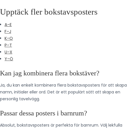
Upptäck fler bokstavsposters
A–E
F–J
K–O
P–T
U–X
Y–Ö
Kan jag kombinera flera bokstäver?
Ja, du kan enkelt kombinera flera bokstavsposters för att skapa
namn, initialer eller ord. Det är ett populärt sätt att skapa en
personlig tavelvägg.
Passar dessa posters i barnrum?
Absolut, bokstavsposters är perfekta för barnrum. Välj lekfulla