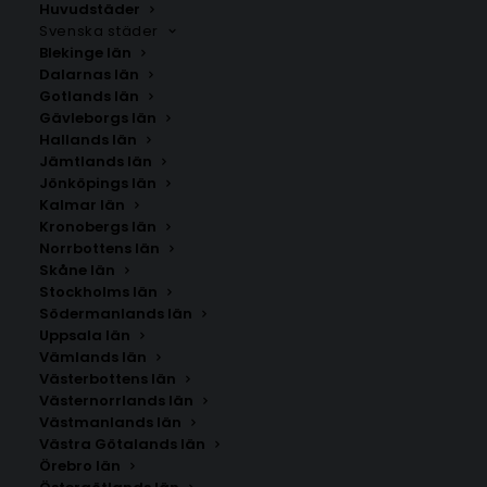
Huvudstäder
för att skapa en personlig och stilren tavelvägg. Här
Svenska städer
hittar du bokstavsposters i olika typsnitt, färger och
Blekinge län
mönster, från minimalistiska svartvita designer till
Dalarnas län
lekfulla motiv som passar barnrum.
Gotlands län
Gävleborgs län
Hallands län
Jämtlands län
Jönköpings län
Kalmar län
Kronobergs län
Norrbottens län
Skåne län
Stockholms län
SÖK AFFISCHER
Södermanlands län
Uppsala län
Vämlands län
Sök
Västerbottens län
efter:
Västernorrlands län
Västmanlands län
Västra Götalands län
Örebro län