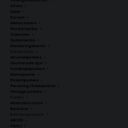
Östergötlands län
It seems we can’t find what you’re looking for.
Afrika
Perhaps searching can help.
Asien
Europa
Mellanöstern
Nordamerika
Oceanien
Sydamerika
Markeringskartor
Barnposters
Akvarellposters
Illustrerade djur
Kunskapsposters
Namnposter
SNABB LEVERANS
Patentposters
1-2 arbetsdagar
Personlig födelsetavla
Vintage posters
Posters
Abstrakta motiv
BILLIG FRAKT
Bauhaus
39 kr i frakt inom Sverige
Bokstavsposters
ABCDE
FGHIJ
KUNDSERVICE