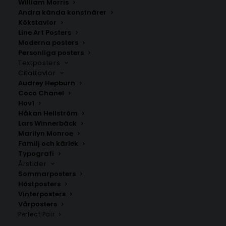
William Morris
touch i din inredning. Utforska våra kategorier och
Andra kända konstnärer
skapa din egen stil med våra posters idag. Med snabb
Kökstavlor
leverans och prisvärda alternativ är vi din ultimata
Line Art Posters
destination för att förvandla ditt utrymme till något
Moderna posters
Personliga posters
speciellt.
Textposters
Citattavlor
Audrey Hepburn
Coco Chanel
Hov1
Håkan Hellström
Lars Winnerbäck
Marilyn Monroe
Familj och kärlek
Typografi
Årstider
Sommarposters
Höstposters
Populära kategorier
Vinterposters
Vårposters
Stjärnkarta
Perfect Pair
Personlig födelsetavla