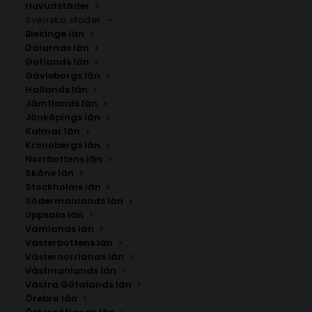
Huvudstäder
Svenska städer
Blekinge län
Dalarnas län
Gotlands län
Gävleborgs län
Hallands län
Jämtlands län
Jönköpings län
Kalmar län
Kronobergs län
Norrbottens län
Skåne län
Stockholms län
SÖK AFFISCHER
Södermanlands län
Uppsala län
Vämlands län
Sök
Västerbottens län
efter:
Västernorrlands län
Västmanlands län
Västra Götalands län
Inget hittades
Örebro län