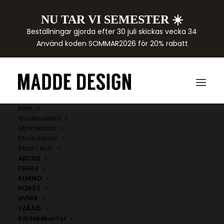
NU TAR VI SEMESTER ☀️
Beställningar gjorda efter 30 juli skickas vecka 34
Använd koden SOMMAR2026 för 20% rabatt
Hem
Musikposters
Stjärnkartor
Stadskartor
Stad i text
ABCDE
FGHIJ
KLMNO
PQRST
UVWX
Andra städer
YZÅÄÖ
Kärlekskartor