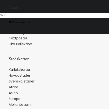
Musikposters
Sök
Barnposters
Stjärntecken
Konstmotiv
Varukorg
Bokstavsposters
Skapa egen poster
Textposter
Fika Kollektion
Stadskartor
Kärlekskartor
Huvudstäder
Svenska städer
Afrika
Asien
Europa
Mellanöstern