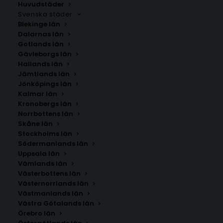
Huvudstäder
Svenska städer
Blekinge län
Dalarnas län
Gotlands län
Gävleborgs län
Hallands län
Jämtlands län
Jönköpings län
Kalmar län
Kronobergs län
Norrbottens län
Skåne län
Stockholms län
Södermanlands län
Uppsala län
Vämlands län
Västerbottens län
Västernorrlands län
Västmanlands län
Västra Götalands län
Örebro län