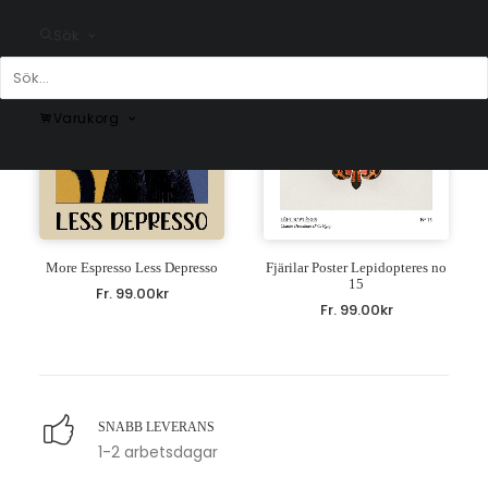
Sök
Varukorg
More Espresso Less Depresso
Fjärilar Poster Lepidopteres no
15
Fr.
99.00
kr
Fr.
99.00
kr
SNABB LEVERANS
1-2 arbetsdagar