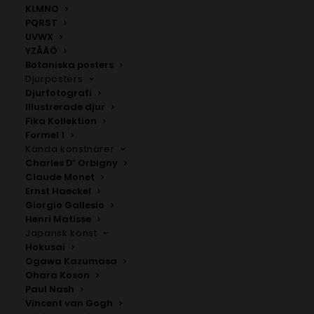
Matcha gärna tavlan med andra
Djurposters
.
KLMNO
PQRST
UVWX
Djurposters
,
Illustrerade djur
,
Kökstavlor
YZÅÄÖ
Botaniska posters
Djurposters
Djurfotografi
ANDRA KÖPTE ÄVEN
Illustrerade djur
Fika Kollektion
Formel 1
Kända konstnärer
Charles D’ Orbigny
Claude Monet
Ernst Haeckel
Giorgio Gallesio
Henri Matisse
Japansk konst
Hokusai
Ogawa Kazumasa
Ohara Koson
Paul Nash
Vincent van Gogh