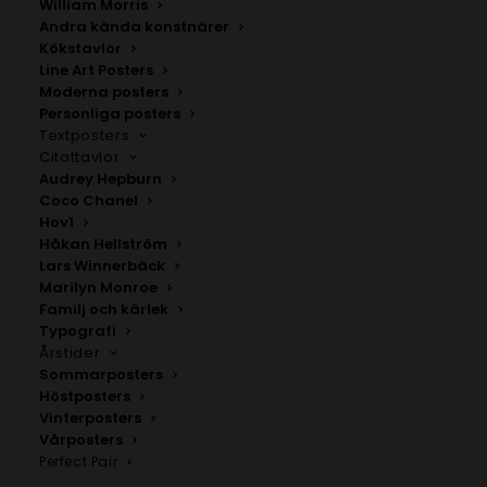
William Morris
Winter Cocktails Poster
Retro Bunny Poster
Andra kända konstnärer
Fr.
149.00
kr
Fr.
129.00
kr
Kökstavlor
Line Art Posters
Moderna posters
Personliga posters
Textposters
Citattavlor
Audrey Hepburn
Coco Chanel
Hov1
Håkan Hellström
Lars Winnerbäck
Marilyn Monroe
Familj och kärlek
Typografi
Årstider
Sommarposters
Christmas Bear by the Tree
Twin Robe Cat Poster
Höstposters
Poster
Fr.
99.00
kr
Vinterposters
Fr.
149.00
kr
Vårposters
Perfect Pair