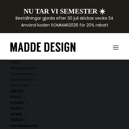
NU TAR VI SEMESTER ☀️
Beställningar gjorda efter 30 juli skickas vecka 34
Använd koden SOMMAR2026 för 20% rabatt
Hem
Musikposters
Stjärnkartor
Stadskartor
Stad i text
ABCDE
FGHIJ
KLMNO
PQRST
UVWX
YZÅÄÖ
Kärlekskartor