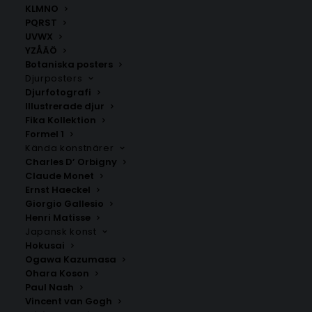
KLMNO
PQRST
Bokstavsposters
,
Posters med bokstäver U V W X
UVWX
YZÅÄÖ
Botaniska posters
Djurposters
ANDRA KÖPTE ÄVEN
Djurfotografi
Illustrerade djur
Fika Kollektion
Formel 1
Kända konstnärer
Charles D’ Orbigny
Claude Monet
Ernst Haeckel
Giorgio Gallesio
Henri Matisse
Japansk konst
Hokusai
Ogawa Kazumasa
Ohara Koson
Paul Nash
Poster med bokstaven R – Serif
Poster med bokstaven F –
Vincent van Gogh
stil
Elegant stil