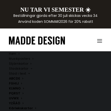
NU TAR VI SEMESTER ☀️
Beställningar gjorda efter 30 juli skickas vecka 34
Använd koden SOMMAR2026 för 20% rabatt
Hem
Musikposters
Stjärnkartor
Stadskartor
Stad i text
ABCDE
FGHIJ
KLMNO
PQRST
UVWX
YZÅÄÖ
Kärlekskartor