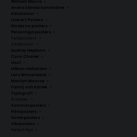
William Morris
Fr.
99.00
kr
Fr.
99.00
kr
Andra kända konstnärer
Kökstavlor
Line Art Posters
Moderna posters
Personliga posters
Textposters
Citattavlor
Audrey Hepburn
Coco Chanel
Hov1
Håkan Hellström
Lars Winnerbäck
Marilyn Monroe
Familj och kärlek
Typografi
Årstider
Poster med bokstaven Å i
Poster med bokstaven Y –
leopardmönster
Mono stil
Sommarposters
Fr.
99.00
kr
Fr.
99.00
kr
Höstposters
Vinterposters
Vårposters
Perfect Pair