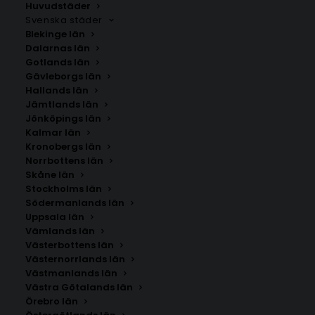
Huvudstäder
Svenska städer
Blekinge län
Dalarnas län
Gotlands län
Gävleborgs län
Hallands län
Jämtlands län
Jönköpings län
Kalmar län
Kronobergs län
Norrbottens län
Skåne län
Stockholms län
Södermanlands län
Uppsala län
Vämlands län
Västerbottens län
Västernorrlands län
Västmanlands län
Västra Götalands län
Örebro län