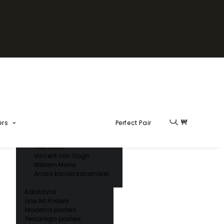
Fika Kollektion
Formel 1
Kända konstnärer
Charles D’ Orbigny
Claude Monet
Ernst Haeckel
Giorgio Gallesio
Henri Matisse
Japansk konst
Hokusai
Ogawa Kazumasa
ers
Perfect Pair
Ohara Koson
Paul Nash
Vincent van Gogh
William Morris
Andra kända konstnärer
Kökstavlor
Line Art Posters
Moderna posters
Personliga posters