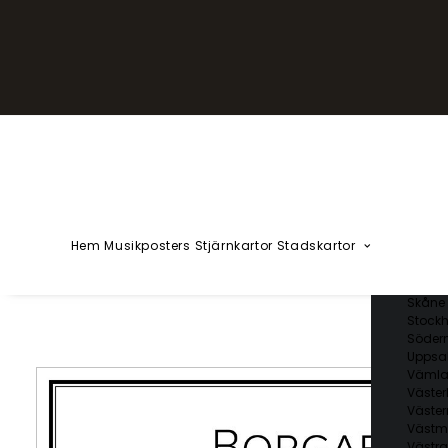
YZÅÄÖ
Kärlekska
Huvudstä
Svenska 
Blekin
Dalarn
Gotlan
Gävleb
Hallan
Jämtl
Jönköp
Hem
Musikposters
Stjärnkartor
Stadskartor
Kalmar
Kronob
Norrbo
Skåne 
Stockh
Söder
Uppsal
Vämla
Väster
Väster
Västm
Västra