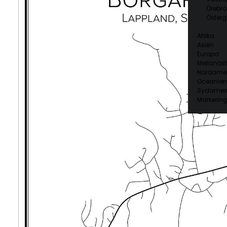
Örebro
Österg
Afrika
Asien
Europa
Mellanöst
Nordamer
Oceanien
Sydamer
Markering