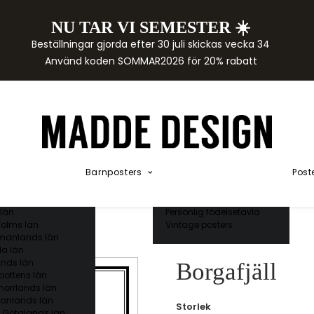
NU TAR VI SEMESTER ☀️
rtor
Beställningar gjorda efter 30 juli skickas vecka 34
der
Använd koden SOMMAR2026 för 20% rabatt
städer
ge län
as län
ds län
orgs län
ds län
ands län
Akvarellposters
ings län
Illustrerade djur
Barnposters
Post
 län
Kunskapsposters
ergs län
Namnposter
ttens län
Patentposters
län
Personlig födelsetavla
olms län
Vintage posters
manlands län
a län
nds län
Borgafjäll
bottens län
norrlands län
anlands län
Storlek
 Götalands län