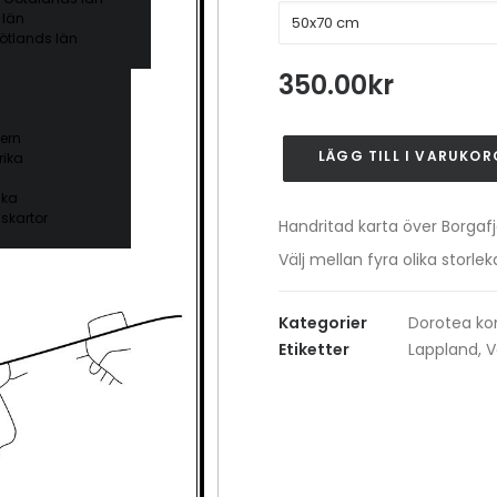
 län
ötlands län
350.00
kr
ern
LÄGG TILL I VARUKOR
ika
Borgafjäll
mängd
ika
skartor
Handritad karta över Borgafjä
Välj mellan fyra olika stor
Kategorier
Dorotea 
Etiketter
Lappland
,
V