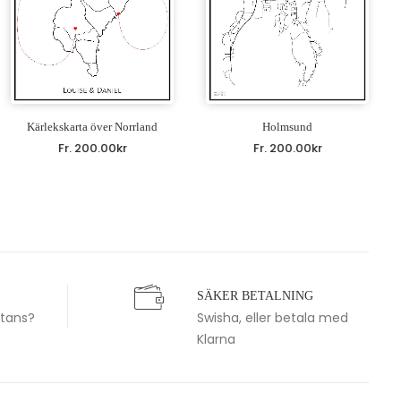
Kärlekskarta över Norrland
Holmsund
Fr.
200.00
kr
Fr.
200.00
kr
SÄKER BETALNING
stans?
Swisha, eller betala med
Klarna