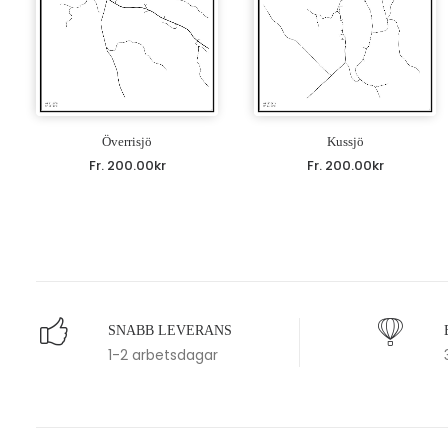
Överrisjö
Kussjö
Fr.
200.00
kr
Fr.
200.00
kr
SNABB LEVERANS
1-2 arbetsdagar