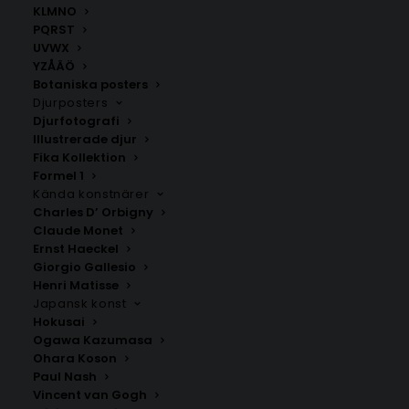
KLMNO
PQRST
UVWX
YZÅÄÖ
Botaniska posters
Djurposters
Djurfotografi
Illustrerade djur
Fika Kollektion
Kungshamn
Donsö
Formel 1
Fr.
200.00
kr
Fr.
200.00
kr
Kända konstnärer
Charles D’ Orbigny
Claude Monet
Ernst Haeckel
Giorgio Gallesio
Henri Matisse
Japansk konst
Hokusai
Ogawa Kazumasa
Ohara Koson
Paul Nash
Vincent van Gogh