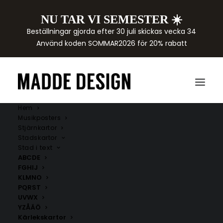
NU TAR VI SEMESTER ☀️
Beställningar gjorda efter 30 juli skickas vecka 34
Använd koden SOMMAR2026 för 20% rabatt
Hem
Musikposters
Stjärnkartor
Stadskartor
Stad i text
ABCDE
FGHIJ
KLMNO
PQRST
UVWX
YZÅÄÖ
Kärlekskartor