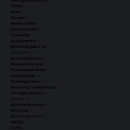
Östergötlands län
350.00
kr
Afrika
Asien
Europa
LÄGG TILL I VARUKORG
Mellanöstern
Nordamerika
Oceanien
Handritad karta över Smögen i
Västra Götalands län
.
Sydamerika
Välj mellan fyra olika storlekar: 50×70 cm, 40×50 cm,
Markeringskartor
Barnposters
30×40 cm och 21×30 cm.
Akvarellposters
Illustrerade djur
Öar
,
Sotenäs kommun
Kunskapsposters
Namnposter
Patentposters
Personlig födelsetavla
ANDRA KÖPTE ÄVEN
Vintage posters
Posters
Abstrakta motiv
Bauhaus
Bokstavsposters
ABCDE
FGHIJ