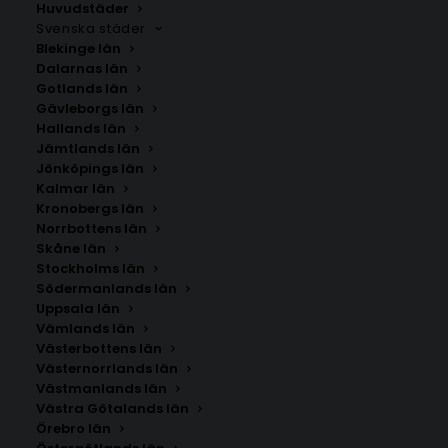
Huvudstäder
Svenska städer
Blekinge län
Dalarnas län
Gotlands län
Gävleborgs län
Hallands län
Jämtlands län
Jönköpings län
Kalmar län
Kronobergs län
Norrbottens län
Skåne län
Stockholms län
Södermanlands län
Uppsala län
Vämlands län
Smögen
Västerbottens län
Västernorrlands län
Västmanlands län
Storlek
Västra Götalands län
Örebro län