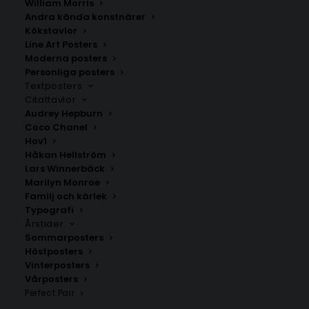
William Morris
Andra kända konstnärer
Kökstavlor
Ivö
Sandhamn
Line Art Posters
Fr.
200.00
kr
Fr.
200.00
kr
Moderna posters
Personliga posters
Textposters
Citattavlor
Audrey Hepburn
Coco Chanel
Hov1
Håkan Hellström
Lars Winnerbäck
Marilyn Monroe
Familj och kärlek
Typografi
Årstider
Sommarposters
Höstposters
Vinterposters
Grötö
Orust
Vårposters
Fr.
200.00
kr
Fr.
200.00
kr
Perfect Pair