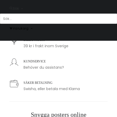
Sök
SNABB LEVERANS
1-2 arbetsdagar
Varukorg
BILLIG FRAKT
39 kr i frakt inom Sverige
KUNDSERVICE
Behöver du assistans?
SÄKER BETALNING
Swisha, eller betala med Klarna
Snygga posters online