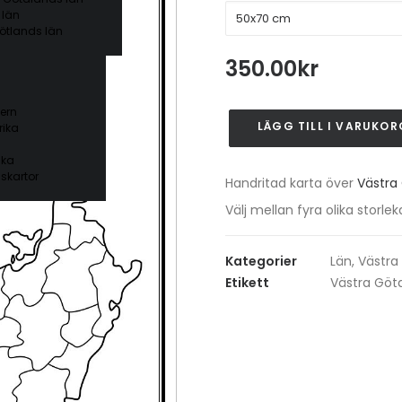
 län
ötlands län
350.00
kr
ern
LÄGG TILL I VARUKOR
ika
Västra
Götalands
ika
län
skartor
Handritad karta över
Västra
mängd
Välj mellan fyra olika stor
Kategorier
Län
,
Västra
Etikett
Västra Göt