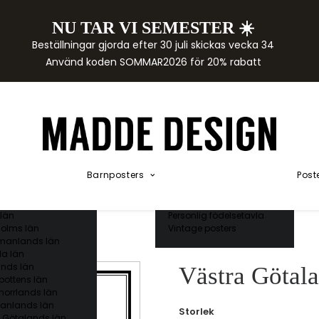
NU TAR VI SEMESTER ☀️
rtor
Beställningar gjorda efter 30 juli skickas vecka 34
der
Använd koden SOMMAR2026 för 20% rabatt
städer
ge län
as län
ds län
orgs län
ds län
ands län
Akvarellposters
ings län
Illustrerade djur
Barnposters
Post
 län
Kunskapsposters
ergs län
Namnposter
ttens län
Patentposters
län
Personlig födelsetavla
olms län
Vintage posters
manlands län
a län
nds län
Västra Götala
bottens län
norrlands län
anlands län
Storlek
 Götalands län