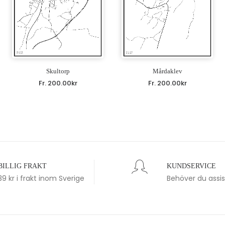
Skultorp
Mårdaklev
Fr.
200.00
kr
Fr.
200.00
kr
BILLIG FRAKT
KUNDSERVICE
39 kr i frakt inom Sverige
Behöver du assi