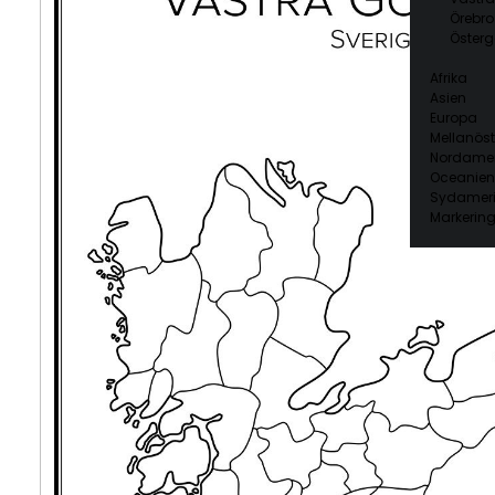
Örebro
Österg
Afrika
Asien
Europa
Mellanöst
Nordamer
Oceanien
Sydamer
Markering