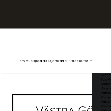
YZÅÄÖ
Kärlekska
Huvudstä
Svenska 
Blekin
Dalarn
Gotlan
Gävleb
Hallan
Jämtl
Jönköp
Hem
Musikposters
Stjärnkartor
Stadskartor
Kalmar
Kronob
Norrbo
Skåne 
Stockh
Söder
Uppsal
Vämla
Väster
Väster
Västm
Västra