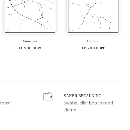
Vinninga
Hallebo
Fr.
200.00
kr
Fr.
200.00
kr
SÄKER BETALNING
stans?
Swisha, eller betala med
Klarna